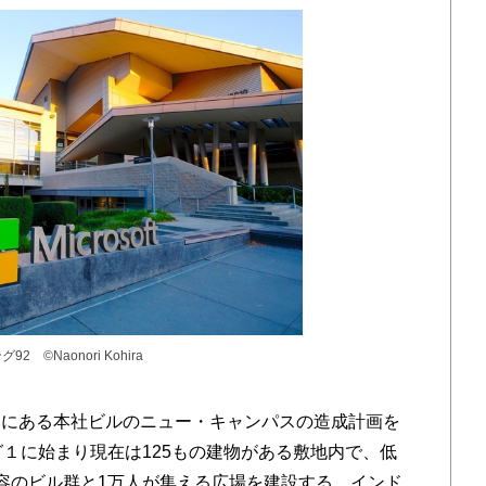
©️Naonori Kohira
にある本社ビルのニュー・キャンパスの造成計画を
グ１に始まり現在は125もの建物がある敷地内で、低
容のビル群と1万人が集える広場を建設する。インド