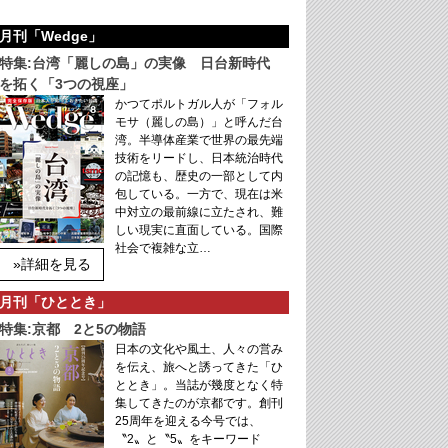
月刊「Wedge」
特集:台湾「麗しの島」の実像 日台新時代
を拓く「3つの視座」
かつてポルトガル人が「フォル
モサ（麗しの島）」と呼んだ台
湾。半導体産業で世界の最先端
技術をリードし、日本統治時代
の記憶も、歴史の一部として内
包している。一方で、現在は米
中対立の最前線に立たされ、難
しい現実に直面している。国際
社会で複雑な立…
»詳細を見る
月刊「ひととき」
特集:京都 2と5の物語
日本の文化や風土、人々の営み
を伝え、旅へと誘ってきた「ひ
ととき」。当誌が幾度となく特
集してきたのが京都です。創刊
25周年を迎える今号では、
〝2〟と〝5〟をキーワード