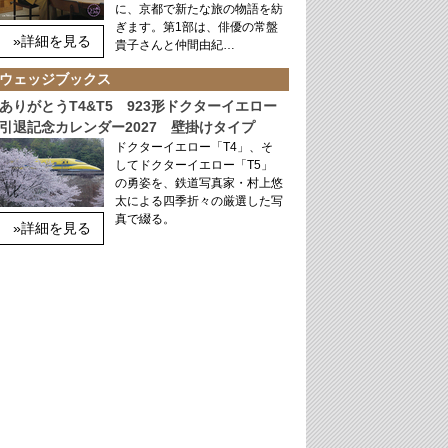
に、京都で新たな旅の物語を紡
ぎます。第1部は、俳優の常盤
»詳細を見る
貴子さんと仲間由紀…
ウェッジブックス
ありがとうT4&T5 923形ドクターイエロー
引退記念カレンダー2027 壁掛けタイプ
ドクターイエロー「T4」、そ
してドクターイエロー「T5」
の勇姿を、鉄道写真家・村上悠
太による四季折々の厳選した写
真で綴る。
»詳細を見る