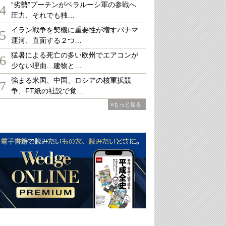
“劣勢”プーチンがベラルーシ軍の参戦へ
4
圧力、それでも独…
イラン戦争を契機に重要性が増すパナマ
5
運河、直面する２つ…
猛暑による死亡の多い欧州でエアコンが
6
少ない理由…建物と…
強まる米国、中国、ロシアの核軍拡競
7
争、FT紙の社説で覚…
»もっと見る