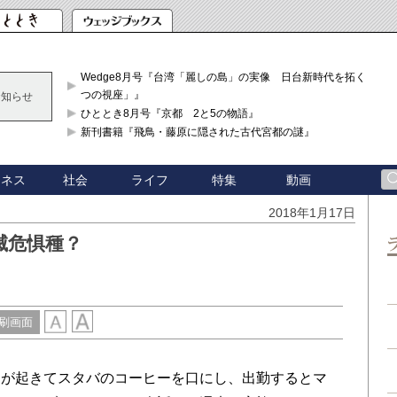
Wedge8月号『台湾「麗しの島」の実像 日台新時代を拓く「3
つの視座」』
お知らせ
ひととき8月号『京都 2と5の物語』
新刊書籍『飛鳥・藤原に隠された古代宮都の謎』
ジネス
社会
ライフ
特集
動画
2018年1月17日
滅危惧種？
刷画面
が起きてスタバのコーヒーを口にし、出勤するとマ