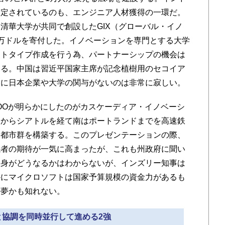
予定されているのも、エンジニア人材獲得の一環だ。
清華大学が共同で創設したGIX（グローバル・イノ
万ドルを寄付した。イノベーションを専門とする大学
ロトタイプ作成を行う為、パートナーシップの機会は
いる。中国は習近平国家主席が記念植樹用のセコイア
こに日本企業や大学の関与がないのは非常に寂しい。
OOが明らかにしたのがカスケーディア・イノベーシ
ーからシアトルを経て南はポートランドまでを高速鉄
ン都市群を構築する。このプレゼンテーションの際、
係者の期待が一気に高まったが、これも州政府に聞い
中身がどうなるかはわからないが、インズリー知事は
かにマイクロソフトは国家予算規模の資金力があるも
た夢かも知れない。
争と協調を同時並行して進める2強