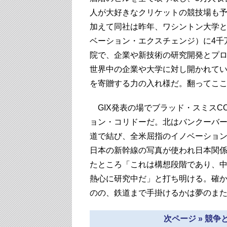
人が大好きなクリケットの競技場も
加えて同社は昨年、ワシントン大学と
ベーション・エクスチェンジ）に4千
院で、企業や新技術の研究開発とプ
世界中の企業や大学に対し開かれて
を寄贈する力の入れ様だ。翻ってこ
GIX発表の場でブラッド・スミスC
ョン・コリドーだ。北はバンクーバ
道で結び、全米屈指のイノベーショ
日本の新幹線の写真が使われ日本関
たところ「これは構想段階であり、
熱心に研究中だ」と打ち明ける。確
のの、鉄道まで手掛けるかは夢のま
次ページ » 競