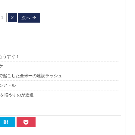
1
2
次へ
もうすぐ！
ケ
で起こした全米一の建設ラッシュ
シアトル
ーを増やすのが近道