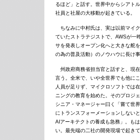
るほど」と話す。世界中からシアト
社員と社屋の大移動が起きている。
ちなみに中村氏は、実は以前マイク
ていたストラテジストで、AWSが一
サを発表しオープン化へと大きな舵
の為の普及活動）のノウハウに長け
州政府商務省担当官と話すと、現在5
言う。全米で、いや全世界でも他にこ
人員が足りず、マイクロソフトでは在
ニングの教育を始めた。そのプロジ
シニア・マネージャー曰く「嘗て世界
にトランスフォーメーションしない
AIアーキテクトの養成も急務」。も
い。最先端の二社の開発現場で起き