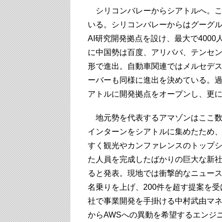
シリコンバレーからシアトルへ。こ
いる。シリコンバレーからはグーグ
AI研究開発拠点を設け、最大で400
に中国勢は百度、アリババ、テンセン
形で進出。自動車関連ではメルセデス
ーバーも同様に進出を決めている。過
アトルに開発拠点をオープンし、更
地元勢を代表するアマゾンはここ数年
インターンをシアトルに集めたため、ホ
すく観光やカンファレンスのトップ
た人員を完成したばかりの巨大な新社
ると発表。現地では衝撃的なニュー
名乗りを上げ、200件を超す提案を
社で事業開発を手掛ける中村武由マ
からAWSへの異動を希望するエンジ