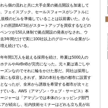
れら個の流れと共に大手企業の拠点開設も加速して
ル、フェイスブック、セールスフォースがシアトルに
0人規模のビルを準備していることは以前書いた。さら
トの所謂BAT3社がスタートアップを買収するなどの
ベンツが150人体制で拠点開設の発表がなされ、ウ
去3年間だけで実に100社以上のグローバル企業がシ
に増え続けている。
年間1万人を超える採用を続け、昨夏は5000人の
テルやAirBnBが完売になった。元々夏は過ごしや
シーズンなのでそれに輪をかけた形だ。同社は採用し
屋にも収容しきれず、第2の本社を他の都市に設置す
スとなったが、全米から誘致を希望する都市が次々と
受けている。AWS（アマゾン・ウェブ・サービス）本
ネージャーは「アマゾンでは本体のショッピング部門
ニアが続出し、社内技術セミナーはどれも立ち見が出