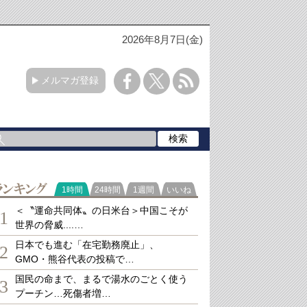
2026年8月7日(金)
メルマガ登録
ランキング
1時間
24時間
1週間
いいね
＜〝運命共同体〟の日米台＞中国こそが
1
世界の脅威....…
日本でも進む「在宅勤務廃止」、
2
GMO・熊谷代表の投稿で…
国民の命まで、まるで湯水のごとく使う
3
プーチン…死傷者増…