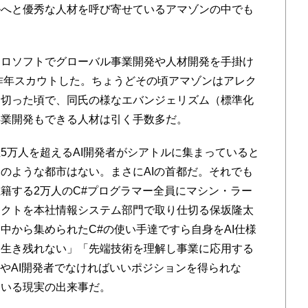
ルへと優秀な人材を呼び寄せているアマゾンの中でも
ロソフトでグローバル事業開発や人材開発を手掛け
昨年スカウトした。ちょうどその頃アマゾンはアレク
を切った頃で、同氏の様なエバンジェリズム（標準化
事業開発もできる人材は引く手数多だ。
万人を超えるAI開発者がシアトルに集まっていると
のような都市はない。まさにAIの首都だ。それでも
籍する2万人のC#プログラマー全員にマシン・ラー
ェクトを本社情報システム部門で取り仕切る保坂隆太
中から集められたC#の使い手達ですら自身をAI仕様
と生き残れない」「先端技術を理解し事業に応用する
はやAI開発者でなければいいポジションを得られな
ている現実の出来事だ。