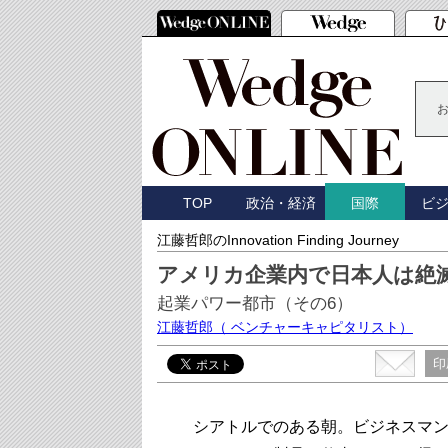
TOP
政治・経済
ビ
国際
江藤哲郎のInnovation Finding Journey
アメリカ企業内で日本人は絶
起業パワー都市（その6）
江藤哲郎
（ ベンチャーキャピタリスト）
印
シアトルでのある朝。ビジネスマン