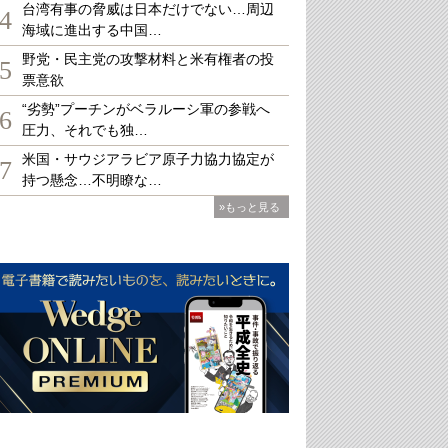
台湾有事の脅威は日本だけでない…周辺
4
海域に進出する中国…
野党・民主党の攻撃材料と米有権者の投
5
票意欲
“劣勢”プーチンがベラルーシ軍の参戦へ
6
圧力、それでも独…
米国・サウジアラビア原子力協力協定が
7
持つ懸念…不明瞭な…
»もっと見る