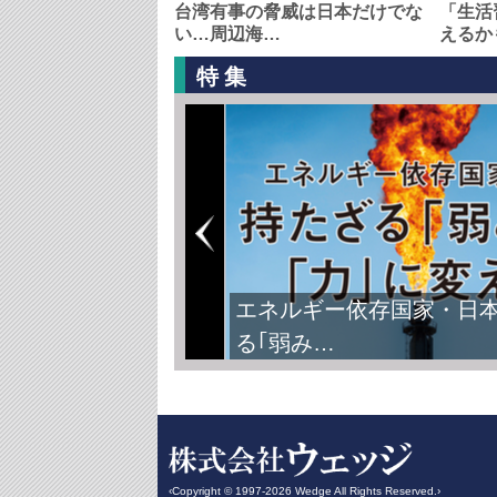
台湾有事の脅威は日本だけでな
「生活
い…周辺海…
えるか
特集
エネルギー依存国家・日
る｢弱み…
‹Copyright © 1997-2026 Wedge All Rights Reserved.›