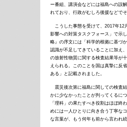
ー番組、講演会などには福島への誤
れており、行政がむしろ後援などで
こうした事態を受けて、2017年1
影響への対策タスクフォース」で示
略』の序文には「科学的根拠に基づ
認識が不足してきていることに加え
の放射性物質に関する検査結果等が
えられる。このことを国は真摯に反
ある」と記載されました。
震災後次第に福島に関しての検査結
かに少なかったことが判ってくるに
「理科」の果たすべき役割はほぼ終
めには一人ひとりに向き合う丁寧な
な言葉が、もう何年も前から言われ