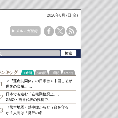
2026年8月7日(金)
メルマガ登録
ランキング
1時間
24時間
1週間
いいね
＜〝運命共同体〟の日米台＞中国こそが
1
世界の脅威....…
日本でも進む「在宅勤務廃止」、
2
GMO・熊谷代表の投稿で…
〈熊本地震〉熱中症からどう命を守る
3
か？人間は「発汗の名…