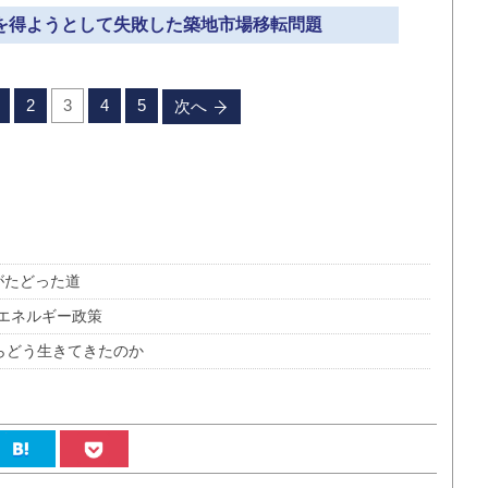
」を得ようとして失敗した築地市場移転問題
2
3
4
5
次へ
がたどった道
エネルギー政策
らどう生きてきたのか