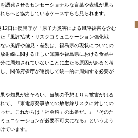
解を誘発させるセンセーショナルな言葉や表現が見ら
それらへと協力しているケースすらも見られます。
2月12日に復興庁が「原子力災害による風評被害を含む
した『風評払拭・リスクコミュニケーション強化戦
かない風評や偏見・差別は、福島県の現状についての
、放射線に関する正しい知識や福島県における食品中
十分に周知されていないことに主たる原因があると考
省し、関係府省庁が連携して統一的に周知する必要が
果や知見が出そろい、当初の予想よりも被害がはる
つれて、『東電原発事故での放射線リスクに対しての
わった。これからは「社会科」の出番だ。』『そのた
コミュニケーションが必要不可欠になる』というよう
続けています。