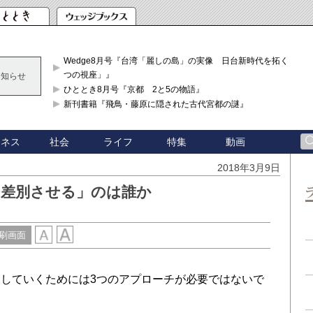
Wedge8月号『台湾「麗しの島」の実像 日台新時代を拓く「3
つの視座」』
お知らせ
ひととき8月号『京都 2と5の物語』
新刊書籍『飛鳥・藤原に隠された古代宮都の謎』
ジネス
社会
ライフ
特集
動画
2018年3月9日
「差別させる」のは誰か
刷画面
していくためには3つのアプローチが必要ではないで