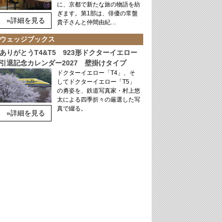
に、京都で新たな旅の物語を紡
ぎます。第1部は、俳優の常盤
»詳細を見る
貴子さんと仲間由紀…
ウェッジブックス
ありがとうT4&T5 923形ドクターイエロー
引退記念カレンダー2027 壁掛けタイプ
ドクターイエロー「T4」、そ
してドクターイエロー「T5」
の勇姿を、鉄道写真家・村上悠
太による四季折々の厳選した写
真で綴る。
»詳細を見る