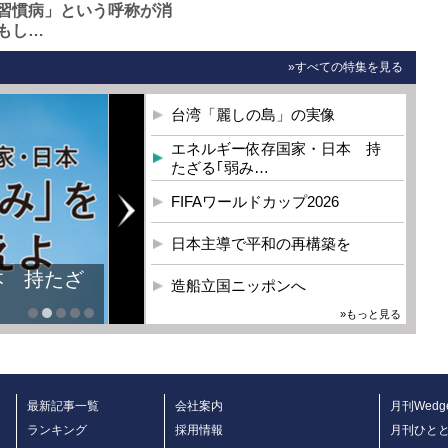
習慣病」という呼称が消
もし…
»すべての特集を見る
台湾「麗しの島」の実像
エネルギー依存国家・日本 持
たざる｢弱み…
FIFAワールドカップ2026
日本主導で平和の再構築を
本 持たざ
造船立国ニッポンへ
»もっと見る
最新記事一覧
会社案内
月刊Wedg
ランキング
採用情報
月刊ひと