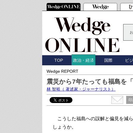
TOP
国際
ビ
政治・経済
Wedge REPORT
震災から7年たっても福島を
林 智裕
（ 著述家・ジャーナリスト）
印
こうした福島への誤解と偏見を減ら
しょうか。