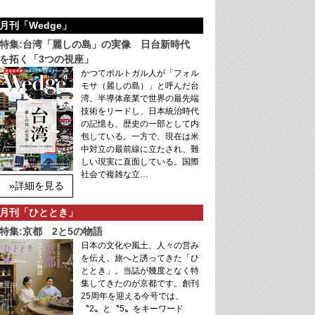
月刊「Wedge」
特集:台湾「麗しの島」の実像 日台新時代
を拓く「3つの視座」
かつてポルトガル人が「フォル
モサ（麗しの島）」と呼んだ台
湾。半導体産業で世界の最先端
技術をリードし、日本統治時代
の記憶も、歴史の一部として内
包している。一方で、現在は米
中対立の最前線に立たされ、難
しい現実に直面している。国際
社会で複雑な立…
»詳細を見る
月刊「ひととき」
特集:京都 2と5の物語
日本の文化や風土、人々の営み
を伝え、旅へと誘ってきた「ひ
ととき」。当誌が幾度となく特
集してきたのが京都です。創刊
25周年を迎える今号では、
〝2〟と〝5〟をキーワード