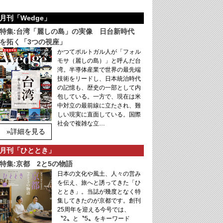
月刊「Wedge」
特集:台湾「麗しの島」の実像 日台新時代
を拓く「3つの視座」
かつてポルトガル人が「フォル
モサ（麗しの島）」と呼んだ台
湾。半導体産業で世界の最先端
技術をリードし、日本統治時代
の記憶も、歴史の一部として内
包している。一方で、現在は米
中対立の最前線に立たされ、難
しい現実に直面している。国際
社会で複雑な立…
»詳細を見る
月刊「ひととき」
特集:京都 2と5の物語
日本の文化や風土、人々の営み
を伝え、旅へと誘ってきた「ひ
ととき」。当誌が幾度となく特
集してきたのが京都です。創刊
25周年を迎える今号では、
〝2〟と〝5〟をキーワード