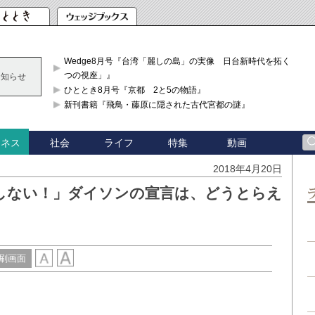
Wedge8月号『台湾「麗しの島」の実像 日台新時代を拓く「3
つの視座」』
お知らせ
ひととき8月号『京都 2と5の物語』
新刊書籍『飛鳥・藤原に隠された古代宮都の謎』
社会
ライフ
特集
動画
ジネス
2018年4月20日
しない！」ダイソンの宣言は、どうとらえ
刷画面