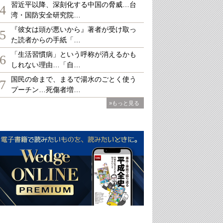
習近平以降、深刻化する中国の脅威…台
4
湾・国防安全研究院…
『彼女は頭が悪いから』著者が受け取っ
5
た読者からの手紙「…
「生活習慣病」という呼称が消えるかも
6
しれない理由…「自…
国民の命まで、まるで湯水のごとく使う
7
プーチン…死傷者増…
»もっと見る