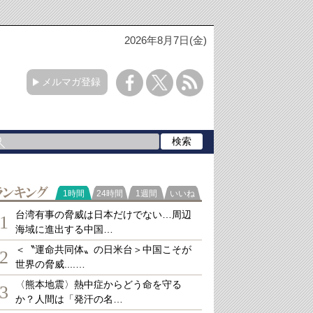
2026年8月7日(金)
メルマガ登録
ランキング
1時間
24時間
1週間
いいね
台湾有事の脅威は日本だけでない…周辺
1
海域に進出する中国…
＜〝運命共同体〟の日米台＞中国こそが
2
世界の脅威....…
〈熊本地震〉熱中症からどう命を守る
3
か？人間は「発汗の名…