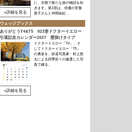
に、京都で新たな旅の物語を紡
ぎます。第1部は、俳優の常盤
»詳細を見る
貴子さんと仲間由紀…
ウェッジブックス
ありがとうT4&T5 923形ドクターイエロー
引退記念カレンダー2027 壁掛けタイプ
ドクターイエロー「T4」、そ
してドクターイエロー「T5」
の勇姿を、鉄道写真家・村上悠
太による四季折々の厳選した写
真で綴る。
»詳細を見る