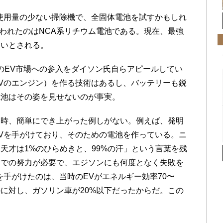
使用量の少ない掃除機で、全固体電池を試すかもしれ
使われたのはNCA系リチウム電池である。現在、最強
ないとされる。
らのEV市場への参入をダイソン氏自らアピールしてい
Vのエンジン）を作る技術はあるし、バッテリーも鋭
電池はその姿を見せないのが事実。
時、簡単にでき上がった例しがない。例えば、発明
Vを手がけており、そのための電池を作っている。ニ
天才は1%のひらめきと、99%の汗」という言葉を残
までの努力が必要で、エジソンにも何度となく失敗を
を手がけたのは、当時のEVがエネルギー効率70〜
のに対し、ガソリン車が20%以下だったからだ。この