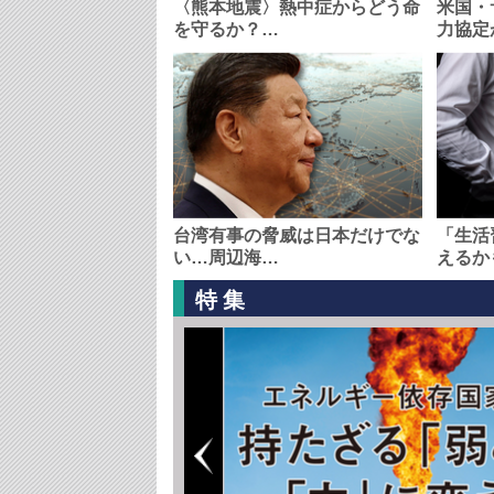
〈熊本地震〉熱中症からどう命
米国・
を守るか？…
力協定
台湾有事の脅威は日本だけでな
「生活
い…周辺海…
えるか
特集