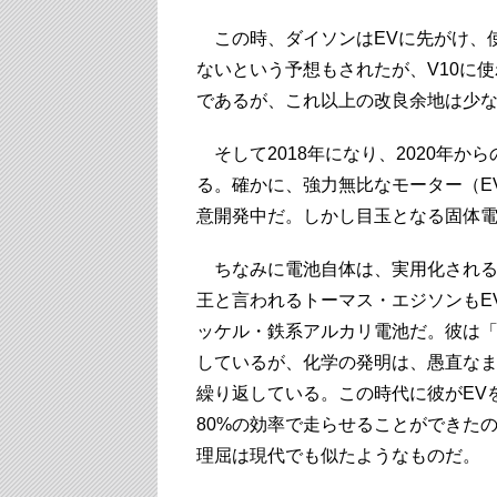
この時、ダイソンはEVに先がけ、
ないという予想もされたが、V10に
であるが、これ以上の改良余地は少
そして2018年になり、2020年か
る。確かに、強力無比なモーター（E
意開発中だ。しかし目玉となる固体
ちなみに電池自体は、実用化される
王と言われるトーマス・エジソンもE
ッケル・鉄系アルカリ電池だ。彼は「
しているが、化学の発明は、愚直な
繰り返している。この時代に彼がEV
80%の効率で走らせることができた
理屈は現代でも似たようなものだ。