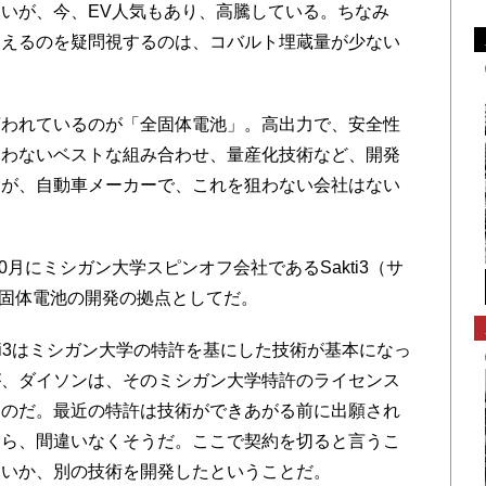
いが、今、EV人気もあり、高騰している。ちなみ
換えるのを疑問視するのは、コバルト埋蔵量が少ない
われているのが「全固体電池」。高出力で、安全性
使わないベストな組み合わせ、量産化技術など、開発
るが、自動車メーカーで、これを狙わない会社はない
0月にミシガン大学スピンオフ会社であるSakti3（サ
全固体電池の開発の拠点としてだ。
kti3はミシガン大学の特許を基にした技術が基本になっ
が、ダイソンは、そのミシガン大学特許のライセンス
たのだ。最近の特許は技術ができあがる前に出願され
なら、間違いなくそうだ。ここで契約を切ると言うこ
ないか、別の技術を開発したということだ。