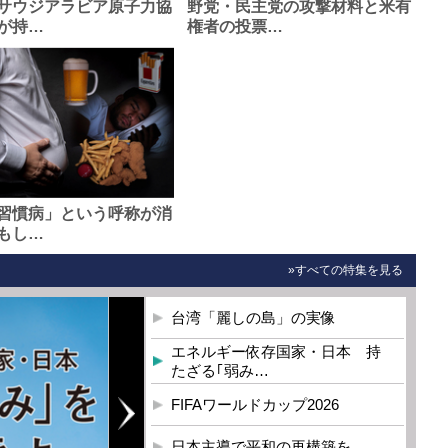
サウジアラビア原子力協
野党・民主党の攻撃材料と米有
が持…
権者の投票…
習慣病」という呼称が消
もし…
»すべての特集を見る
台湾「麗しの島」の実像
エネルギー依存国家・日本 持
たざる｢弱み…
FIFAワールドカップ2026
日本主導で平和の再構築を