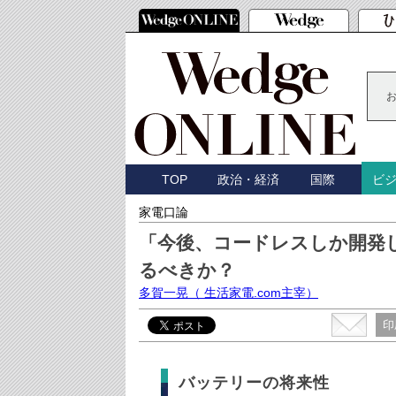
TOP
政治・経済
国際
ビ
家電口論
「今後、コードレスしか開発
るべきか？
多賀一晃
（ 生活家電.com主宰）
印
バッテリーの将来性