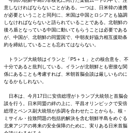
今回の朝鮮半島の非核化に向けた楽観ムードの中で、注
意しなければならないことがある。一つは、日米韓の連携
が必要ということと同列に、米国は中国とロシアとも協調
しなければならないと語られていることである。北朝鮮の
後ろ盾となっている中国に動いてもらうことは必要である
が、中国が、北朝鮮の同盟国で、中朝友好協力相互援助条
約を締結していることも忘れてはならない。
トランプ大統領はイランと「P5＋１」との核合意を、不
十分であると批判している。イランが北朝鮮とも密接な関
係にあることも考慮すれば、米朝首脳会談は厳しいものに
なるかもしれない。
日本は、今月17日に安倍総理がトランプ大統領と首脳会
談を行う。日米同盟の絆の上に、平昌オリンピックで安倍
総理とペンス副大統領が歩調を合わせたことからも、核・
ミサイル・拉致問題の包括的解決を含む朝鮮半島をめぐる
北東アジアの将来の安全保障のために、実りある日米首脳