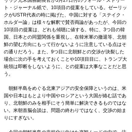
リック元米国務副長官が3月27日付のウォール・ストリー
ト・ジャーナル紙で、10項目の提案をしている。ゼーリッ
クがUSTR代表の時に掲げた、中国に対する「ステイク・
ホルダー論」は様々な解釈で賛否両論があったが、今回の
10項目の提案は、どれも傾聴に値する。特に、3つ目の韓
国、日本との同盟関係を重視し、在韓米軍の撤退等、北朝
鮮の望む方向にもって行かないように注意している点はそ
の通りだろう。また、9つ目に北朝鮮との交渉が決裂した
場合に次の手を考えておくことや10項目目に、トランプ大
統領は即断をしないように、との提案は大事なことだと思
う。
朝鮮半島をめぐる北東アジアの安全保障というのは、米
国や日本はもとより中国やロシアという大国が絡む話であ
り、北朝鮮のみを相手にそう簡単に解決できるものではな
い。米朝首脳会談は、問題の終わりではなく、交渉の始ま
りにすぎない。