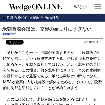
8/8(土)
世界潮流を読む 岡崎研究所論評集
米朝首脳会談は、交渉の始まりにすぎない
岡崎研究所
2018/04/16
それからもう一つ、中朝が主張するのが、「段階的で同
時的な措置」という解決方法である。少しずつ実験を暫く
止めるから、制裁を緩和してほしい、という北朝鮮の言い
分である。この場合、何を北朝鮮にさせて、どの程度制裁
を緩和するかが重要である。単なる実験の中断ではなく、
IAEAが査察に入り核施設の解体を進める。その上で、段階
的に制裁を緩和していくことが求められよう。
この点に関して、米朝首脳会談を迎えるにあたり、ゼー