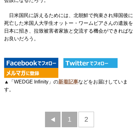
会談になるだろう。
日米国民に訴えるためには、北朝鮮で拘束され帰国後に
死亡した米国人大学生オットー・ワームビアさんの遺族を
日本に招き、拉致被害者家族と交流する機会ができればな
お良いだろう。
▲「WEDGE Infinity」の
新着記事
などをお届けしていま
す。
前
1
2
へ