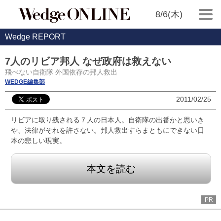
8/6(木)
Wedge REPORT
7人のリビア邦人 なぜ政府は救えない
飛べない自衛隊 外国依存の邦人救出
WEDGE編集部
2011/02/25
リビアに取り残される７人の日本人。自衛隊の出番かと思いき
や、法律がそれを許さない。邦人救出すらまともにできない日
本の悲しい現実。
本文を読む
PR