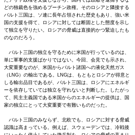
どの独裁色を強めるプーチン政権。そのロシアと隣接する
バルト三国は、ソ連に長年占領された歴史もあり、強い米
国の支援を得て、ロシアに対しては断固とした態度を示し
て独立を守りたい。ロシアの脅威は直接的かつ緊迫したも
のなのだろう。
バルト三国の独立を守るために米国が行っているのは、
単に軍事的支援ばかりではない。今回、会見でも示され、
大変重要なのが、米国からバルト諸国への液化天然ガス
（LNG）の輸出である。LNGは、もともとロシアが得意と
しる輸出品目であるが、バルト三国は、ロシアにエネルギ
ーを依存していては独立を守れないと判断した。したがっ
て、民主主義国である米国からのエネルギーの提供は、国
家の独立にとって大変重要で有難いものだった。
バルト三国のみならず、北欧でも、ロシアに対する脅威
認識は高まっている。例えば、スウェーデンでは、冷戦後
にいったん停止していた徴兵制を、ロシアの脅威の高まり