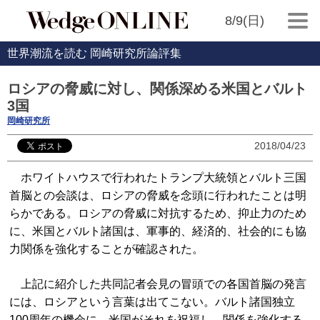
8/9(日)
世界潮流を読む 岡崎研究所論評集
ロシアの脅威に対し、関係深める米国とバルト
3国
岡崎研究所
2018/04/23
ホワイトハウスで行われたトランプ大統領とバルト三国
首脳との会談は、ロシアの脅威を念頭に行われたことは明
らかである。ロシアの脅威に対抗するため、抑止力のため
に、米国とバルト諸国は、軍事的、経済的、社会的にも協
力関係を強化することが確認された。
上記に紹介した共同記者会見の冒頭での各国首脳の発言
には、ロシアという言葉は出てこない。バルト諸国独立
100周年の機会に、米国がそれを祝福し、関係を強化する