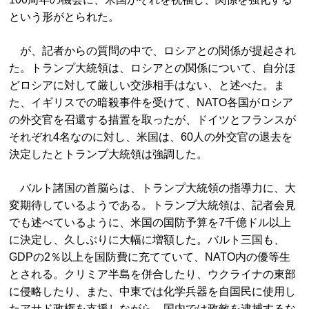
という形がとられた。
が、記者からの質問の中で、ロシアとの関係が提起され
た。トランプ大統領は、ロシアとの関係について、自分ほ
どロシアに対して厳しい交渉相手はない、と述べた。ま
た、イギリスでの暗殺事件を受けて、NATO各国がロシア
の外交官を召還する措置を取ったが、ドイツとフランスが
それぞれ4名なのに対し、米国は、60人の外交官の退去を
決定したとトランプ大統領は強調した。
バルト諸国の首脳らは、トランプ大統領の指導力に、大
変期待しているようである。トランプ大統領は、記者会見
でも述べているように、米国の国防予算を7千億ドル以上
に決定し、久しぶりに大幅に増額した。バルト三国も、
GDPの2％以上を国防費に充てていて、NATO内の優等生
とされる。クリミア半島を併合したり、ウクライナの東部
に侵略したり、また、中東では化学兵器を自国民に使用し
たアサド政権を支援しながら、国内では政敵を逮捕するな