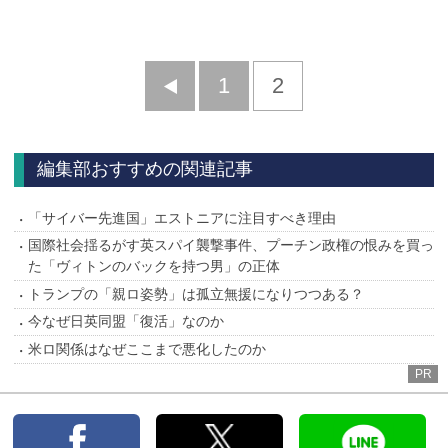
前
1
2
へ
編集部おすすめの関連記事
「サイバー先進国」エストニアに注目すべき理由
国際社会揺るがす英スパイ襲撃事件、プーチン政権の恨みを買っ
た「ヴィトンのバックを持つ男」の正体
トランプの「親ロ姿勢」は孤立無援になりつつある？
今なぜ日英同盟「復活」なのか
米ロ関係はなぜここまで悪化したのか
PR