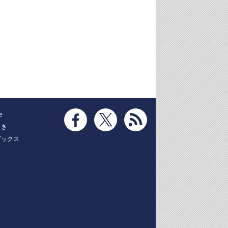
e
とき
ブックス