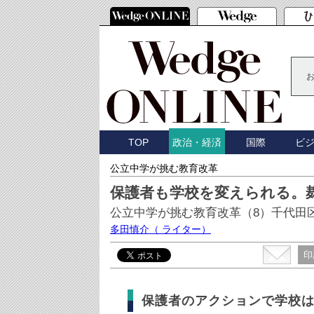
TOP
国際
ビ
政治・経済
公立中学が挑む教育改革
保護者も学校を変えられる。
公立中学が挑む教育改革（8）千代田
多田慎介
（ ライター）
印
保護者のアクションで学校