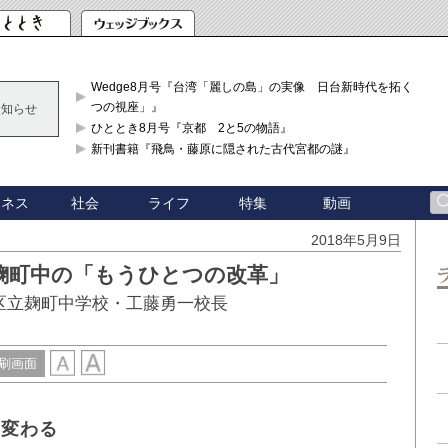
Wedge8月号『台湾「麗しの島」の実像 日台新時代を拓く「3
つの視座」』
お知らせ
ひととき8月号『京都 2と5の物語』
新刊書籍『飛鳥・藤原に隠された古代宮都の謎』
ジネス
社会
ライフ
特集
動画
2018年5月9日
麹町中の「もうひとつの改革」
区立麹町中学校・工藤勇一校長
刷画面
は変わる