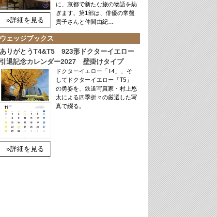
に、京都で新たな旅の物語を紡
ぎます。第1部は、俳優の常盤
»詳細を見る
貴子さんと仲間由紀…
ウェッジブックス
ありがとうT4&T5 923形ドクターイエロー
引退記念カレンダー2027 壁掛けタイプ
ドクターイエロー「T4」、そ
してドクターイエロー「T5」
の勇姿を、鉄道写真家・村上悠
太による四季折々の厳選した写
真で綴る。
»詳細を見る