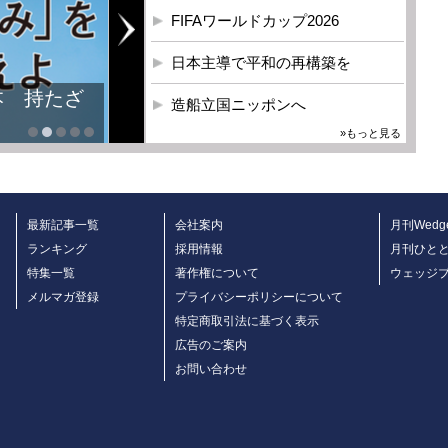
FIFAワールドカップ2026
日本主導で平和の再構築を
本 持たざ
造船立国ニッポンへ
»もっと見る
最新記事一覧
会社案内
月刊Wedg
ランキング
採用情報
月刊ひと
特集一覧
著作権について
ウェッジ
メルマガ登録
プライバシーポリシーについて
特定商取引法に基づく表示
広告のご案内
お問い合わせ