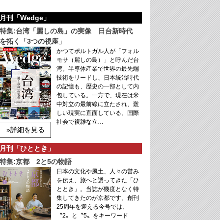
月刊「Wedge」
特集:台湾「麗しの島」の実像 日台新時代
を拓く「3つの視座」
かつてポルトガル人が「フォル
モサ（麗しの島）」と呼んだ台
湾。半導体産業で世界の最先端
技術をリードし、日本統治時代
の記憶も、歴史の一部として内
包している。一方で、現在は米
中対立の最前線に立たされ、難
しい現実に直面している。国際
社会で複雑な立…
»詳細を見る
月刊「ひととき」
特集:京都 2と5の物語
日本の文化や風土、人々の営み
を伝え、旅へと誘ってきた「ひ
ととき」。当誌が幾度となく特
集してきたのが京都です。創刊
25周年を迎える今号では、
〝2〟と〝5〟をキーワード