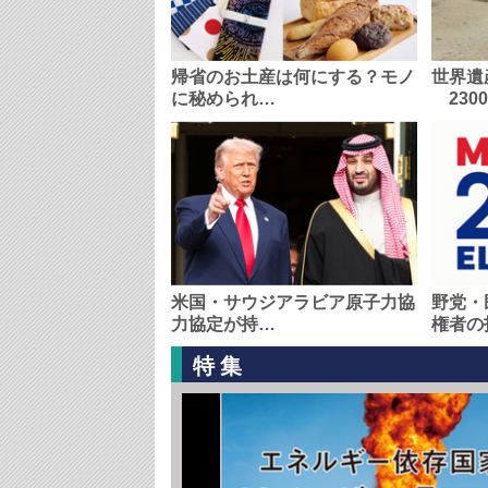
帰省のお土産は何にする？モノ
世界遺
に秘められ…
230
米国・サウジアラビア原子力協
野党・
力協定が持…
権者の
特集