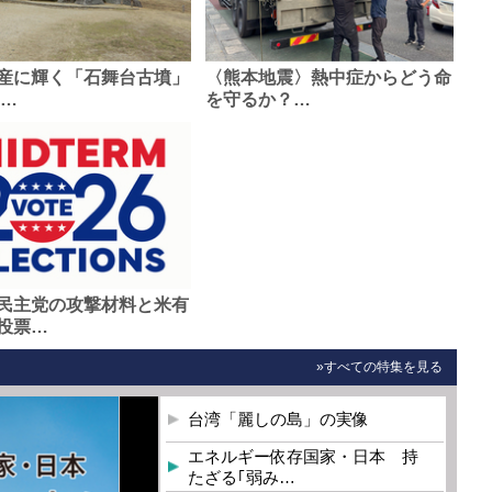
産に輝く「石舞台古墳」
〈熊本地震〉熱中症からどう命
0…
を守るか？…
民主党の攻撃材料と米有
投票…
»すべての特集を見る
台湾「麗しの島」の実像
エネルギー依存国家・日本 持
たざる｢弱み…