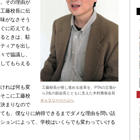
た。その理由が
と工藤校長に伝
意味がなさそう
すぐに応えても
れるときは、駐
ンティアを出し
我々で協議し、
保してもらえる
ければ何も変
工藤校長が推し進める改革を、PTAの立場か
ら3名の副会長とともに支えた木村雅俊会長
しそこに工藤校
ギャラリーページへ
は決まりなので
しても、僕なりに納得できるまでダメな理由を問い詰
クションによって、学校はいくらでも変わっていける