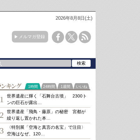
2026年8月8日(土)
メルマガ登録
ランキング
1時間
24時間
1週間
いいね
世界遺産に輝く「石舞台古墳」 2300ト
1
ンの巨石が露出…
世界遺産「飛鳥・藤原」の秘密 宮都が
2
繰り返し置かれた本…
〈特別展「空海と真言の名宝」で注目〉
3
空海はなぜ、120…