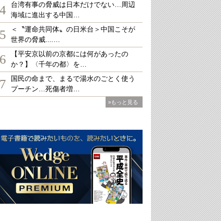
台湾有事の脅威は日本だけでない…周辺
4
海域に進出する中国…
＜〝運命共同体〟の日米台＞中国こそが
5
世界の脅威....…
【平安京以前の京都には何があったの
6
か？】〈千年の都〉を…
国民の命まで、まるで湯水のごとく使う
7
プーチン…死傷者増…
»もっと見る