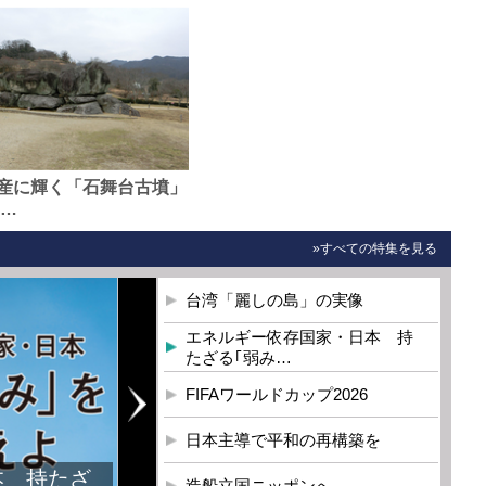
産に輝く「石舞台古墳」
0…
»すべての特集を見る
台湾「麗しの島」の実像
エネルギー依存国家・日本 持
たざる｢弱み…
FIFAワールドカップ2026
日本主導で平和の再構築を
本 持たざ
造船立国ニッポンへ