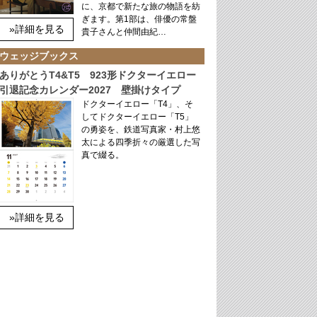
に、京都で新たな旅の物語を紡
ぎます。第1部は、俳優の常盤
»詳細を見る
貴子さんと仲間由紀…
ウェッジブックス
ありがとうT4&T5 923形ドクターイエロー
引退記念カレンダー2027 壁掛けタイプ
ドクターイエロー「T4」、そ
してドクターイエロー「T5」
の勇姿を、鉄道写真家・村上悠
太による四季折々の厳選した写
真で綴る。
»詳細を見る