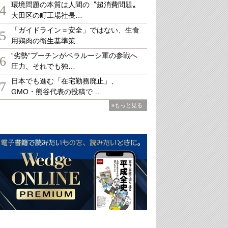
環境問題の本質は人間の〝超消費問題〟
4
大田区の町工場社長…
「ガイドライン＝安全」ではない、生食
5
用鶏肉の衛生基準策…
“劣勢”プーチンがベラルーシ軍の参戦へ
6
圧力、それでも独…
日本でも進む「在宅勤務廃止」、
7
GMO・熊谷代表の投稿で…
»もっと見る