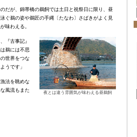
のだが、錦帯橋の鵜飼では土日と祝祭日に限り、昼
を泳ぐ鵜の姿や鵜匠の手縄〔たなわ〕さばきがよく見
気が味わえる。
、『古事記』
々は鵜には不思
別の世界をつな
たようです」
漁法を眺めな
んな風流もまた
夜とは違う雰囲気が味わえる昼鵜飼