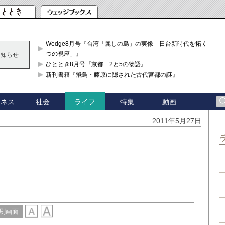
Wedge8月号『台湾「麗しの島」の実像 日台新時代を拓く「3
つの視座」』
お知らせ
ひととき8月号『京都 2と5の物語』
新刊書籍『飛鳥・藤原に隠された古代宮都の謎』
ジネス
社会
特集
動画
ライフ
2011年5月27日
刷画面