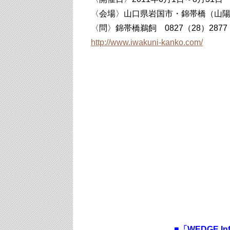
〈会場〉山口県岩国市・錦帯橋（山
〈問〉錦帯橋鵜飼 0827（28）2877
http://www.iwakuni-kanko.com/
■
「WEDGE I