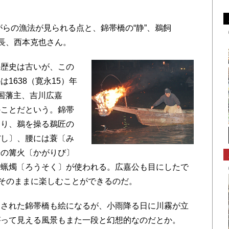
らの漁法が見られる点と、錦帯橋の“静”、鵜飼
社長、西本克也さん。
歴史は古いが、この
1638（寛永15）年
国藩主、吉川広嘉
のことだという。錦帯
おり、鵜を操る鵜匠の
ぼし〕、腰には蓑〔み
松の篝火〔かがりび〕
は蝋燭〔ろうそく〕が使われる。広嘉公も目にしたで
をそのままに楽しむことができるのだ。
された錦帯橋も絵になるが、小雨降る日に川霧が立
がって見える風景もまた一段と幻想的なのだとか。