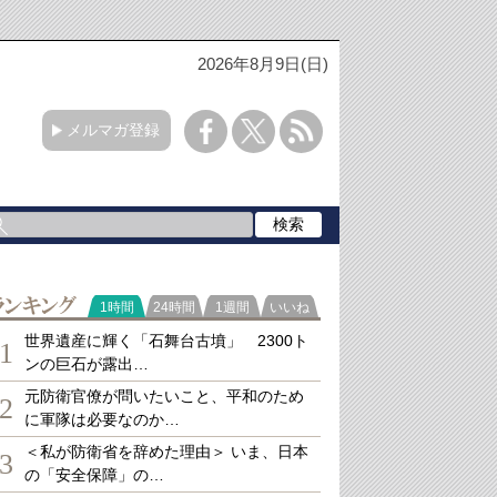
2026年8月9日(日)
メルマガ登録
ランキング
1時間
24時間
1週間
いいね
世界遺産に輝く「石舞台古墳」 2300ト
1
ンの巨石が露出…
元防衛官僚が問いたいこと、平和のため
2
に軍隊は必要なのか…
＜私が防衛省を辞めた理由＞ いま、日本
3
の「安全保障」の…