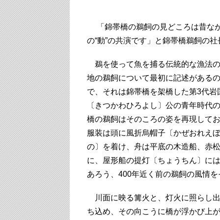
「錦帯橋の鵜飼の見どころは昔なが
の“動”の共演です」と錦帯橋鵜飼の
鵜を使って魚を捕る伝統的な漁法の
地の鵜飼について最初に記述があるのは
で、それは錦帯橋を架橋した第3代岩
〔きつかわひろよし〕公の青年時代
橋の鵜飼はそのころの姿を再現して
服装は頭に風折烏帽子〔かぜおれえ
の〕を着け、舟は平底の木造船、赤
に、屋形船の提灯〔ちょうちん〕に
あろう、400年近く前の鵜飼の風情
川面に映る篝火と、灯火に照らし出
ち込め、その向こうに橋が浮かび上