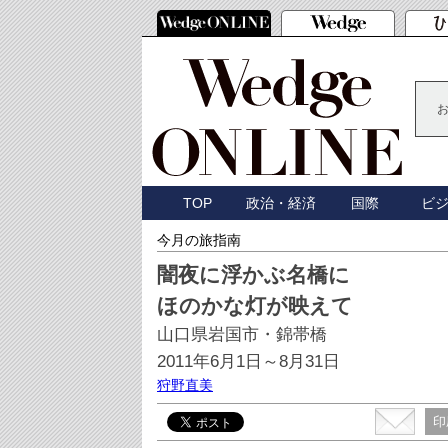
TOP
政治・経済
国際
ビ
今月の旅指南
闇夜に浮かぶ名橋に
ほのかな灯が映えて
山口県岩国市・錦帯橋
2011年6月1日～8月31日
狩野直美
印