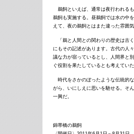
鵜飼といえば、通常は夜行われるも
鵜飼も実施する。昼鵜飼では水の中
えて、夜の鵜飼とはまた違った雰囲
「鵜と人間との関わりの歴史は古く
にもその記述があります。古代の人
議な力が宿っているとし、人間界と
ぐ役割を果たしているとも考えてい
時代をさかのぼったような伝統的な
がら、いにしえに思いを馳せる。そ
一興だ。
錦帯橋の鵜飼
〈開催日〉2011年6月1日～8月31日