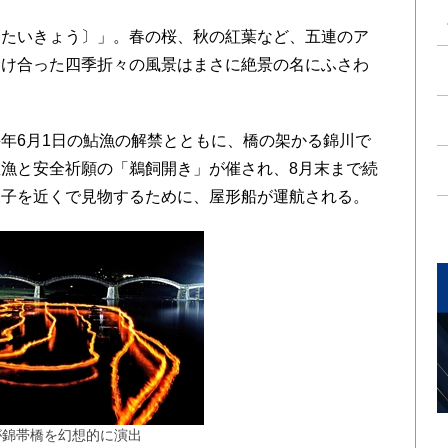
たいきょう〕」。春の桜、秋の紅葉など、五連のア
溶け合った四季折々の風景はまさに絶景の名にふさわ
年6月1日の鮎漁の解禁とともに、橋の架かる錦川で
漁と安全祈願の「鵜飼開き」が催され、8月末まで続
様子を近くで見物するために、屋形船が運航される。
が錦帯橋を幻想的に演出