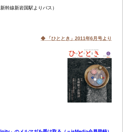
陽新幹線新岩国駅よりバス）
◆ 「ひととき」2011年6
月号より
nfinity」のメルマガを受け取る（＝isMedia会員登録）