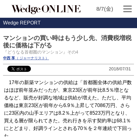
8/7(金)
Wedge REPORT
マンションの買い時はもう少し先、消費税増税
後に価格は下がる
『どうなる首都圏のマンション』その4
中西 享
（ ジャーナリスト）
2018/07/31
17年の新築マンションの供給は「首都圏全体の供給戸数
はほぼ前年並みだったが、東京23区が前年比8.5％増とな
るなど、販売が好調な地域は供給が増えた。ただし、平均
価格は東京23区が前年から6.9％上昇して7086万円、さら
に23区内の山手エリアは8.2％上がって8523万円となり、
買える層が限られてきた。売れ行きを示す契約率は68.1％
にとどまり、好調ラインとされる70％を２年連続で下回っ
た。