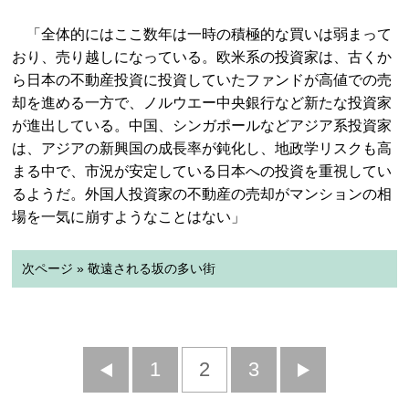
「全体的にはここ数年は一時の積極的な買いは弱まって
おり、売り越しになっている。欧米系の投資家は、古くか
ら日本の不動産投資に投資していたファンドが高値での売
却を進める一方で、ノルウエー中央銀行など新たな投資家
が進出している。中国、シンガポールなどアジア系投資家
は、アジアの新興国の成長率が鈍化し、地政学リスクも高
まる中で、市況が安定している日本への投資を重視してい
るようだ。外国人投資家の不動産の売却がマンションの相
場を一気に崩すようなことはない」
次ページ » 敬遠される坂の多い街
前
1
2
3
次