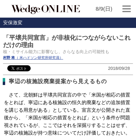
8/9(日)
安保激変
「平壌共同宣言」が非核化につながらないこれ
だけの理由
核・ミサイル能力に影響なし、さらなる向上の可能性も
村野 将
（ 米ハドソン研究所研究員）
2018/09/28
寧辺の核施設廃棄提案から見えるもの
さて、北朝鮮は平壌共同宣言の中で「米国が相応の措置
をとれば、寧辺にある核施設の恒久的廃棄などの追加措置
を講じる用意がある」としている。宣言文が公開された直
後から、「米国が相応の措置をとれば」という条件が問題
視されているが、ここではそれを深掘りすることはせず、
寧辺の核施設が持つ意味についてだけ評価しておきたい。