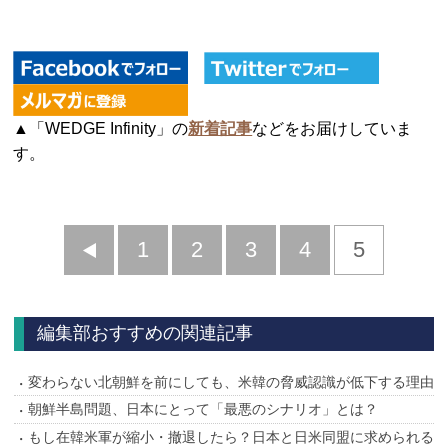
▲「WEDGE Infinity」の
新着記事
などをお届けしていま
す。
前
1
2
3
4
5
へ
編集部おすすめの関連記事
変わらない北朝鮮を前にしても、米韓の脅威認識が低下する理由
朝鮮半島問題、日本にとって「最悪のシナリオ」とは？
もし在韓米軍が縮小・撤退したら？日本と日米同盟に求められる