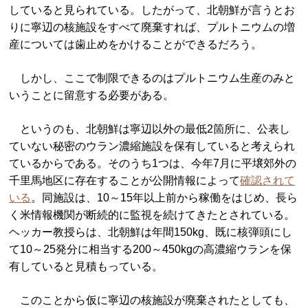
していると見られている。したがって、北朝鮮が言うとお
りに寧辺の核施設をすべて廃棄すれば、プルトニウムの増
産については歯止めをかけることができるだろう。
しかし、ここで制限できるのはプルトニウム生産のみと
いうことに留意する必要がある。
というのも、北朝鮮は寧辺以外の最低2箇所に、公表し
ていない秘密のウラン濃縮施設を保有していると考えられ
ているからである。そのうち1つは、今年7月に平壌郊外の
千里馬地区に存在することが公開情報によって
確認されて
いる
。同施設は、10～15年以上前から稼働をはじめ、長ら
く米情報機関が断続的に監視を続けてきたとされている。
ヘッカー教授らは、北朝鮮は年間150kg、既に核弾頭にし
て10～25発分に相当する200～450kgの高濃縮ウランを保
有していると見積もっている。
このことから仮に寧辺の核施設が廃棄されたとしても、