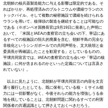
北朝鮮の核兵器製造能力に与える影響は限定的である。そ
ればかりか、再処理済みのプルトニウムや濃縮ウランのス
トックパイル、そして複数の秘密施設で濃縮を続けられる
ウランを用いて、核弾頭の製造を継続することは可能なの
である（※ポンペオ国務長官は9月19日に発表した声明に
おいて、「米国とIAEAの査察官の立ち会いの下、寧辺にあ
るすべての核施設の恒久的廃棄を含む、朝鮮半島の完全な
非核化というシンガポールでの共同声明を、文大統領と金
委員長が再確認したことを歓迎する」としているものの、
平壌共同宣言では、IAEAの査察官の立ち会いや「寧辺の核
施設」に何が含まれるのかといった定義については言及さ
れていない）。
以上に見たように、北朝鮮が平壌共同宣言の内容を文言
通り履行したとしても、既に保有している核・ミサイル能
力には一切影響がなく、今後それらの能力を増強しうる余
地を残していることは、北朝鮮問題に関わるすべての利害
関係者の共通認識として押さえておくべきだろう。