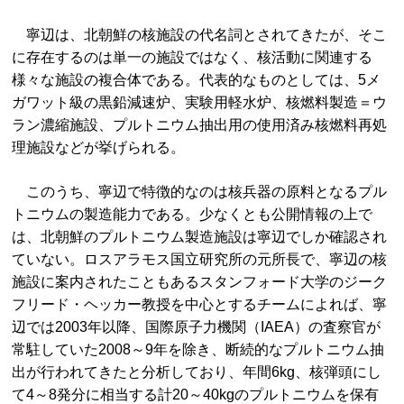
寧辺は、北朝鮮の核施設の代名詞とされてきたが、そこ
に存在するのは単一の施設ではなく、核活動に関連する
様々な施設の複合体である。代表的なものとしては、5メ
ガワット級の黒鉛減速炉、実験用軽水炉、核燃料製造＝ウ
ラン濃縮施設、プルトニウム抽出用の使用済み核燃料再処
理施設などが挙げられる。
このうち、寧辺で特徴的なのは核兵器の原料となるプル
トニウムの製造能力である。少なくとも公開情報の上で
は、北朝鮮のプルトニウム製造施設は寧辺でしか確認され
ていない。ロスアラモス国立研究所の元所長で、寧辺の核
施設に案内されたこともあるスタンフォード大学のジーク
フリード・ヘッカー教授を中心とするチームによれば、寧
辺では2003年以降、国際原子力機関（IAEA）の査察官が
常駐していた2008～9年を除き、断続的なプルトニウム抽
出が行われてきたと分析しており、年間6kg、核弾頭にし
て4～8発分に相当する計20～40kgのプルトニウムを保有