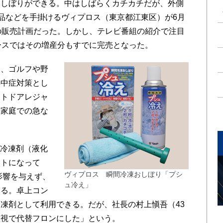
おしぼりができる。中はしばらくカチカチだが、外側
用品などを手掛けるヴィプロス（東京都江東区）が6月
の販売計画だった。しかし、テレビ番組の紹介で注目
ースではその増産分もすでに完売となった。
、ゴルフや野
熱中症対策とし
ウトドアレジャ
や家庭での急な
の冷凍剤（液化
ットになって
ヴィプロス 瞬間冷凍おしぼり「プシ
影響を与えず、
ュ冷え」
いる。卓上コン
凍剤として利用できる。だが、社長の村上愼吾（43
重視で代替フロンにした」という。