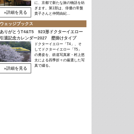
に、京都で新たな旅の物語を紡
ぎます。第1部は、俳優の常盤
»詳細を見る
貴子さんと仲間由紀…
ウェッジブックス
ありがとうT4&T5 923形ドクターイエロー
引退記念カレンダー2027 壁掛けタイプ
ドクターイエロー「T4」、そ
してドクターイエロー「T5」
の勇姿を、鉄道写真家・村上悠
太による四季折々の厳選した写
真で綴る。
»詳細を見る