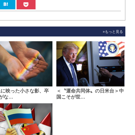
»もっと見る
像に映った小さな影、卒
＜〝運命共同体〟の日米台＞中
がな…
国こそが世…