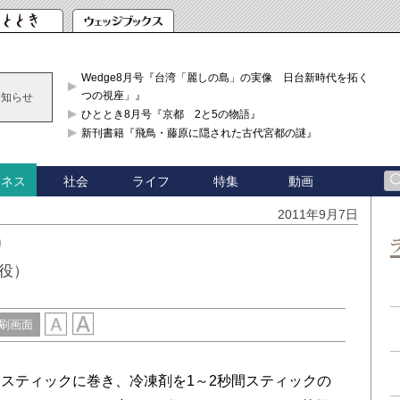
Wedge8月号『台湾「麗しの島」の実像 日台新時代を拓く「3
つの視座」』
お知らせ
ひととき8月号『京都 2と5の物語』
新刊書籍『飛鳥・藤原に隠された古代宮都の謎』
社会
ライフ
特集
動画
ジネス
2011年9月7日
り
役）
刷画面
スティックに巻き、冷凍剤を1～2秒間スティックの