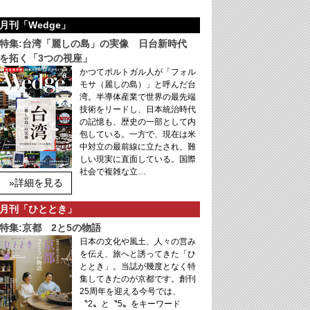
月刊「Wedge」
特集:台湾「麗しの島」の実像 日台新時代
を拓く「3つの視座」
かつてポルトガル人が「フォル
モサ（麗しの島）」と呼んだ台
湾。半導体産業で世界の最先端
技術をリードし、日本統治時代
の記憶も、歴史の一部として内
包している。一方で、現在は米
中対立の最前線に立たされ、難
しい現実に直面している。国際
社会で複雑な立…
»詳細を見る
月刊「ひととき」
特集:京都 2と5の物語
日本の文化や風土、人々の営み
を伝え、旅へと誘ってきた「ひ
ととき」。当誌が幾度となく特
集してきたのが京都です。創刊
25周年を迎える今号では、
〝2〟と〝5〟をキーワード