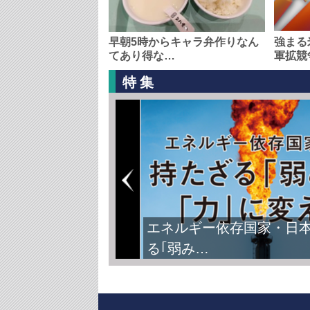
早朝5時からキャラ弁作りなん
強まる
てあり得な…
軍拡競
特集
エネルギー依存国家・日
る｢弱み…