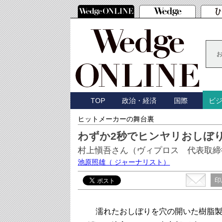
TOP
政治・経済
国際
ビ
ヒットメーカーの舞台裏
わずか2秒でヒンヤリおしぼ
村上愼吾さん（ヴィプロス 代表取締
池原照雄
（ ジャーナリスト）
印
濡れたおしぼりを穴の開いた樹脂製