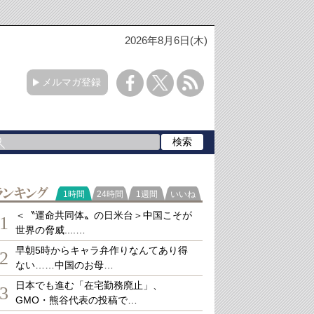
2026年8月6日(木)
メルマガ登録
ランキング
1時間
24時間
1週間
いいね
＜〝運命共同体〟の日米台＞中国こそが
1
世界の脅威....…
早朝5時からキャラ弁作りなんてあり得
2
ない……中国のお母…
日本でも進む「在宅勤務廃止」、
3
GMO・熊谷代表の投稿で…