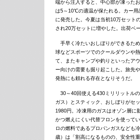
端から注入すると、中心部が凍った
は5～10℃の適温が保たれる。カー
に発売した。今夏は当初10万セット
され20万セットに増やした。出荷ベ
手早く冷たいおしぼりができるため
球などスポーツでのクールダウンや
て、またキャンプや釣りといったア
ー向けの需要も掘り起こした。旅先
発熱にも頼れる存在となりそうだ。
30～40回使える430ミリリットル
ガス）とスティック、おしぼりがセ
1980円。冷凍用のガスはオゾン層に
かつ燃えにくい代替フロンを使って
ロの燃料であるプロパンガスなども冷
歳）は「割高になるものの、安全性