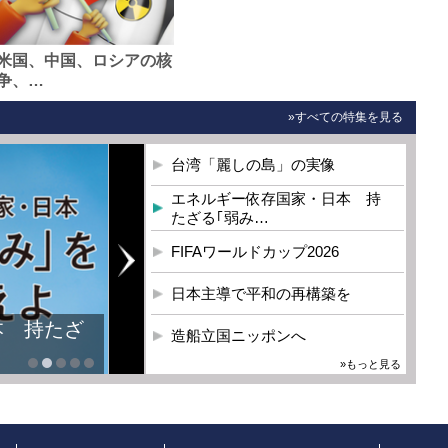
米国、中国、ロシアの核
争、…
»すべての特集を見る
台湾「麗しの島」の実像
エネルギー依存国家・日本 持
たざる｢弱み…
FIFAワールドカップ2026
日本主導で平和の再構築を
本 持たざ
造船立国ニッポンへ
»もっと見る