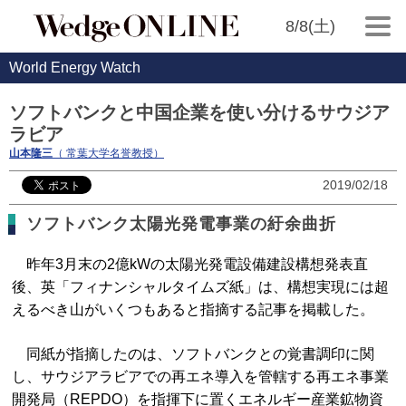
8/8(土)
World Energy Watch
ソフトバンクと中国企業を使い分けるサウジア
ラビア
山本隆三
（ 常葉大学名誉教授）
2019/02/18
ソフトバンク太陽光発電事業の紆余曲折
昨年3月末の2億kWの太陽光発電設備建設構想発表直
後、英「フィナンシャルタイムズ紙」は、構想実現には超
えるべき山がいくつもあると指摘する記事を掲載した。
同紙が指摘したのは、ソフトバンクとの覚書調印に関
し、サウジアラビアでの再エネ導入を管轄する再エネ事業
開発局（REPDO）を指揮下に置くエネルギー産業鉱物資