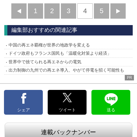
前
1
2
3
4
5
へ
へ
編集部おすすめの関連記事
中国の再エネ覇権が世界の地政学を変える
ドイツ政府もフランス国民も「温暖化対策より経済」
世界中で捨てられる再エネからの電気
出力制御の九州での再エネ導入、やがて停電を招く可能性も
PR
シェア
ツイート
送る
連載バックナンバー