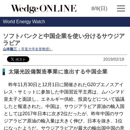
8/9(日)
World Energy Watch
ソフトバンクと中国企業を使い分けるサウジア
ラビア
山本隆三
（ 常葉大学名誉教授）
2019/02/18
太陽光設備製造事業に進出する中国企業
昨年11月30日と12月1日に開催されたG20ブエノスアイ
レス・サミットに参加した中国習近平主席は、ムハンマド
皇太子と面談し、エネルギー供給、投資などについて協議
したと報道された。中国は、サウジアラビア原油の輸入国
としては2017年日本に次ぎ2位だったが、昨年中国のサウ
ジアラビア原油の輸入量は大きく伸び、日本を抜き、1位
になったようだ。サウジアラビアが最大の輸出国中国の意