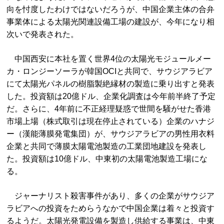
向を忖度したわけではないだろうが、中国企業主体の合弁
事業体による太陽光関連設備工場の建設が、今年になり相
次いで発表された。
中国西安に本社を置く世界4位の太陽光モジュールメー
カ・ロンジーソーラが韓国OCIと共同で、サウジアラビア
にて太陽光パネルの樹脂製絶縁材の製造に乗り出すと発表
した。投資額は20億ドル、企業化調査は今年前半終了予定
だ。さらに、4年前に不正経理疑惑で世間を騒がせた香港
市場上場（株式取引は現在停止されている）企業のハナジ
ー（漢能薄膜発電集団）が、サウジアラビアの男性用衣料
企業と共同で薄膜太陽電池製造の工業団地建設を発表し
た。投資額は10億ドル、中東初の太陽電池製造工場にな
る。
ジャーナリスト殺害事件があり、多くの企業がサウジア
ラビアへの投資をためらうなかで中国企業は着々と投資す
るようだ。太陽光発電設備を製造し供給する事業は、中東