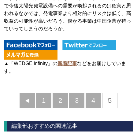
で今後太陽光発電設備への需要が喚起されるのは確実と思
われるなかでは、発電事業より相対的にリスクは低く、高
収益の可能性が高いだろう。儲かる事業は中国企業が持っ
ていってしまうのだろうか。
▲「WEDGE Infinity」の
新着記事
などをお届けしていま
す。
前
1
2
3
4
5
へ
編集部おすすめの関連記事