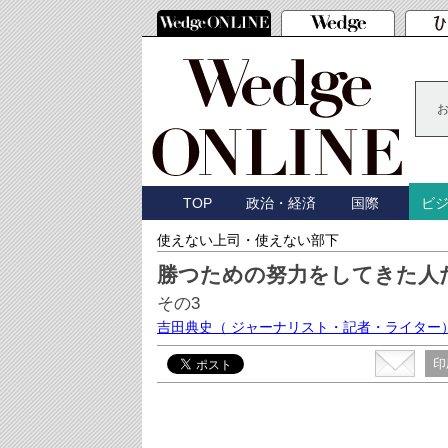
TOP
政治・経済
国際
ビ
使えない上司・使えない部下
勝つための努力をしてきた人
その3
吉田典史
（ ジャーナリスト・記者・ライター
印