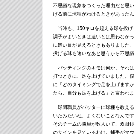
不思議な現象をつくった理由だと思
げる前に球種がわけるときがあった
当時も、150キロを超える球を投げ
調子がよいときは速いとは思わなか
に縫い目が見えるときもありました
投げる球も速いなあと思うから不思
バッティングのキモは何か、それは
打つときに、足を上げていました。
に「どのタイミングで足を上げます
たら、自分も足を上げる」と言われ
球団職員がバッターに球種を教える
いたみたいね。よくないことなんで
そのチームの職員が数人いて、双眼
のサインを見ているわけ。捕手がマウ