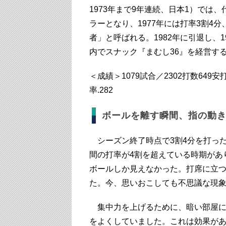
1973年まで9年連続、日本1）では
ラーとなり、1977年には打率3割4
者」と呼ばれる。1982年に引退し、
内でスナック『まむし36』を経営す
＜成績＞1079試合／2302打数649安
率.282
ボールを離す瞬間、指の動
シーズン終了時点で3割4分を打った
間の打率が4割を超えている時期があ
ボールしか見えなかった。打席に立
た。今、思いおこしても不思議な現
集中力を上げるために、暗い部屋に
をよくしていました。これは効果が