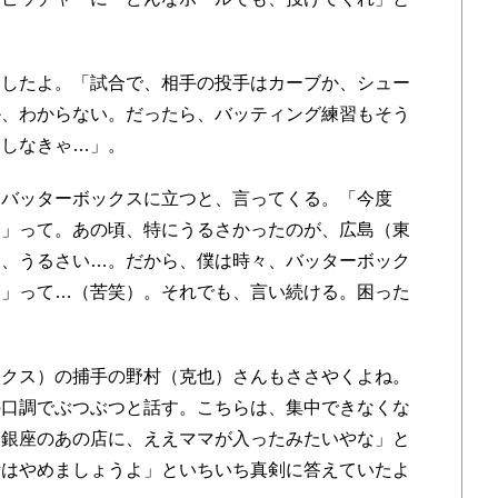
したよ。「試合で、相手の投手はカーブか、シュー
か、わからない。だったら、バッティング練習もそう
をしなきゃ…」。
バッターボックスに立つと、言ってくる。「今度
…」って。あの頃、特にうるさかったのが、広島（東
く、うるさい…。だから、僕は時々、バッターボック
ぇ」って…（苦笑）。それでも、言い続ける。困った
クス）の捕手の野村（克也）さんもささやくよね。
の口調でぶつぶつと話す。こちらは、集中できなくな
「銀座のあの店に、ええママが入ったみたいやな」と
話はやめましょうよ」といちいち真剣に答えていたよ