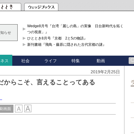
Wedge8月号『台湾「麗しの島」の実像 日台新時代を拓く「3
つの視座」』
お知らせ
ひととき8月号『京都 2と5の物語』
新刊書籍『飛鳥・藤原に隠された古代宮都の謎』
社会
ライフ
特集
動画
ジネス
2019年2月25日
だからこそ、言えることってある
）
刷画面