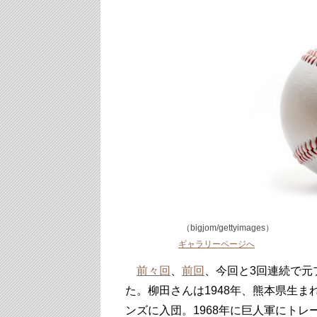
（bigjom/gettyimages）
ギャラリーページへ
前々回
、
前回
、今回と3回連続で元
た。柳田さんは1948年、熊本県生
ンズに入団。1968年に巨人軍にトレ