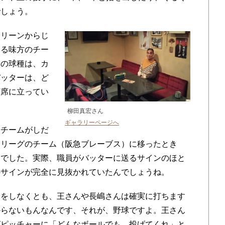
でしょう。
リーンからじ
いる味方のチー
次の球種は、カ
バッターは、ど
打席に立ってい
柳田真宏さん
ギャラリーページへ
チームがしだ
・リーグのチーム（阪急ブレーブス）に移ったとき
うでした。実際、職員がバッターに送るサインのほと
のサインが完全に見抜かれていたんでしょうね。
をしなくとも、王さんや長嶋さんは確実に打ちます
からないもんなんです、それが、野球ですよ。王さん
グピッチャーに「どんなボールでも、投げてくれ」と