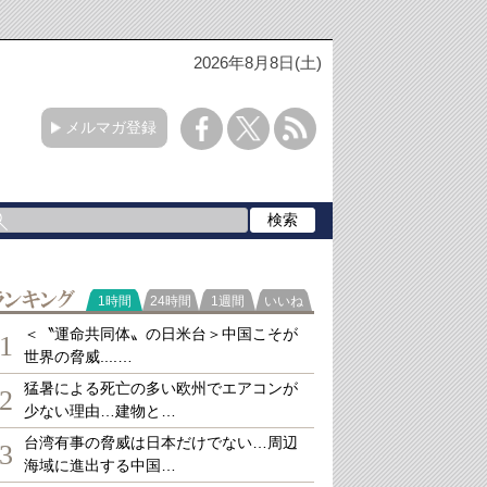
2026年8月8日(土)
メルマガ登録
ランキング
1時間
24時間
1週間
いいね
＜〝運命共同体〟の日米台＞中国こそが
1
世界の脅威....…
猛暑による死亡の多い欧州でエアコンが
2
少ない理由…建物と…
台湾有事の脅威は日本だけでない…周辺
3
海域に進出する中国…