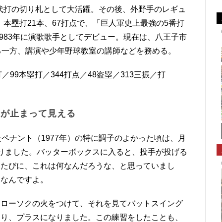
、代打の切り札として大活躍。その後、外野手のレギュ
分、本塁打21本、67打点で、「巨人軍史上最強の5番打
1983年に演歌歌手としてデビュー。現在は、八王子市
る一方、講演や少年野球教室の講師などを務める。
打／99本塁打／344打点／48盗塁／313三振／打
きが止まって見える
ペナント（1977年）の特に調子のよかった頃は、月
りました。バッターボックスに入ると、投手が投げる
つたびに、これは何なんだろうな、と思っていまし
象なんですよ。
ローソクの火をつけて、それを見てバットスイング
あり、プラスになりました。この練習をしたことも、