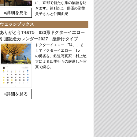
に、京都で新たな旅の物語を紡
ぎます。第1部は、俳優の常盤
»詳細を見る
貴子さんと仲間由紀…
ウェッジブックス
ありがとうT4&T5 923形ドクターイエロー
引退記念カレンダー2027 壁掛けタイプ
ドクターイエロー「T4」、そ
してドクターイエロー「T5」
の勇姿を、鉄道写真家・村上悠
太による四季折々の厳選した写
真で綴る。
»詳細を見る