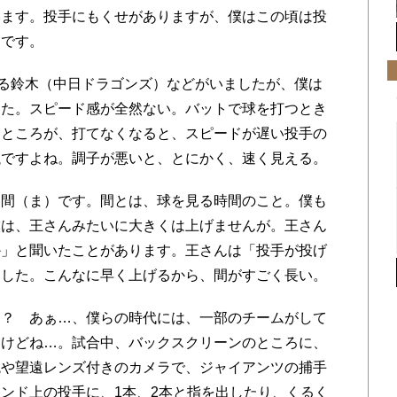
います。投手にもくせがありますが、僕はこの頃は投
んです。
る鈴木（中日ドラゴンズ）などがいましたが、僕は
った。スピード感が全然ない。バットで球を打つとき
。ところが、打てなくなると、スピードが遅い投手の
議ですよね。調子が悪いと、とにかく、速く見える。
間（ま）です。間とは、球を見る時間のこと。僕も
僕は、王さんみたいに大きくは上げませんが。王さん
か」と聞いたことがあります。王さんは「投手が投げ
ました。こんなに早く上げるから、間がすごく長い。
？ あぁ…、僕らの時代には、一部のチームがして
すけどね…。試合中、バックスクリーンのところに、
鏡や望遠レンズ付きのカメラで、ジャイアンツの捕手
ンド上の投手に、1本、2本と指を出したり、くるく