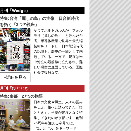
月刊「Wedge」
特集:台湾「麗しの島」の実像 日台新時代
を拓く「3つの視座」
かつてポルトガル人が「フォル
モサ（麗しの島）」と呼んだ台
湾。半導体産業で世界の最先端
技術をリードし、日本統治時代
の記憶も、歴史の一部として内
包している。一方で、現在は米
中対立の最前線に立たされ、難
しい現実に直面している。国際
社会で複雑な立…
»詳細を見る
月刊「ひととき」
特集:京都 2と5の物語
日本の文化や風土、人々の営み
を伝え、旅へと誘ってきた「ひ
ととき」。当誌が幾度となく特
集してきたのが京都です。創刊
25周年を迎える今号では、
〝2〟と〝5〟をキーワード