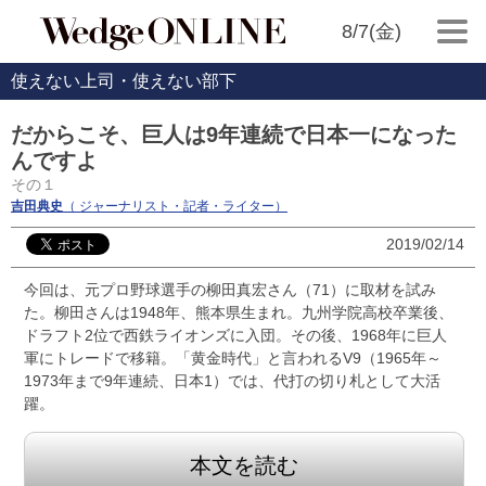
8/7(金)
使えない上司・使えない部下
だからこそ、巨人は9年連続で日本一になった
んですよ
その１
吉田典史
（ ジャーナリスト・記者・ライター）
2019/02/14
今回は、元プロ野球選手の柳田真宏さん（71）に取材を試み
た。柳田さんは1948年、熊本県生まれ。九州学院高校卒業後、
ドラフト2位で西鉄ライオンズに入団。その後、1968年に巨人
軍にトレードで移籍。「黄金時代」と言われるV9（1965年～
1973年まで9年連続、日本1）では、代打の切り札として大活
躍。
本文を読む