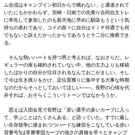
ム合流はキャンプイン初日からで構わない」と通達されて
いたにもかかわらず、宮崎・日南での先乗り合同自主トレ
に率先して参加したのも新天地に早めに馴染もうという気
持ちの表れであり、コイの面々に自分はＶＩＰ待遇でも何
でもないと訴えたかったからであろうと十二分に推察でき
る。
そんな熱いハートを持つ男と考えれば、なおさらだ。レ
ギュラーの座も確約されていない中、他の主力よりも移籍
したばかりの自分が注目されるなんておこがましい。そし
て今は生き残りをかけ、定位置獲りに集中する大事な時期
なのだからそっとしておいてほしい――。長野の心情を代
弁すれば、おそらくこういうトーンではなかろうか。
思えば入団会見で長野は「若い選手の多いカープに入っ
て、学ぶことはたくさんある」と語っていた。すでに厳し
い生存競争に揉まれつつハードな練習をこなしている赤い
背番号5は常勝軍団カープの強さの真髄を早々とキャンプ