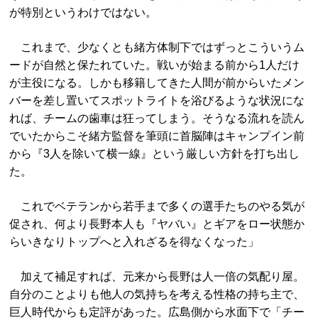
が特別というわけではない。
これまで、少なくとも緒方体制下ではずっとこういうム
ードが自然と保たれていた。戦いが始まる前から1人だけ
が主役になる。しかも移籍してきた人間が前からいたメン
バーを差し置いてスポットライトを浴びるような状況にな
れば、チームの歯車は狂ってしまう。そうなる流れを読ん
でいたからこそ緒方監督を筆頭に首脳陣はキャンプイン前
から『3人を除いて横一線』という厳しい方針を打ち出し
た。
これでベテランから若手まで多くの選手たちのやる気が
促され、何より長野本人も『ヤバい』とギアをロー状態か
らいきなりトップへと入れざるを得なくなった」
加えて補足すれば、元来から長野は人一倍の気配り屋。
自分のことよりも他人の気持ちを考える性格の持ち主で、
巨人時代からも定評があった。広島側から水面下で「チー