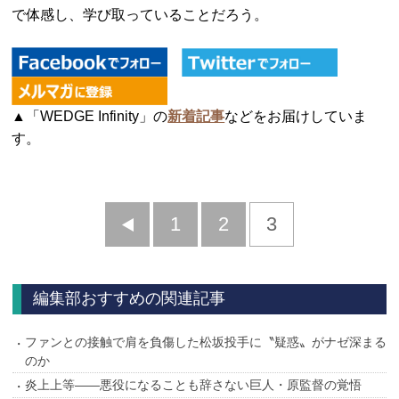
で体感し、学び取っていることだろう。
▲「WEDGE Infinity」の
新着記事
などをお届けしていま
す。
前
1
2
3
へ
編集部おすすめの関連記事
ファンとの接触で肩を負傷した松坂投手に〝疑惑〟がナゼ深まる
のか
炎上上等――悪役になることも辞さない巨人・原監督の覚悟