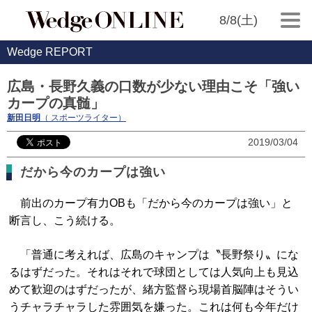
8/8(土)
Wedge REPORT
広島・長野久義の口数が少ない理由こそ「強い
カープの真髄」
新田日明
（ スポーツライター）
2019/03/04
だから今のカープは強い
前出のカープ有力OBも「だから今のカープは強い」と
断言し、こう続ける。
「普通に考えれば、広島のキャンプは〝長野祭り〟にな
るはずだった。それはそれで球団としては人気向上も見込
めて歓迎のはずだったが、緒方監督ら現場首脳陣はそうい
うチャラチャラした雰囲気を嫌った。これは何も今年だけ