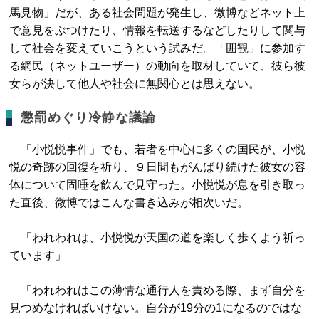
馬見物」だが、ある社会問題が発生し、微博などネット上
で意見をぶつけたり、情報を転送するなどしたりして関与
して社会を変えていこうという試みだ。「囲観」に参加す
る網民（ネットユーザー）の動向を取材していて、彼ら彼
女らが決して他人や社会に無関心とは思えない。
懲罰めぐり冷静な議論
「小悦悦事件」でも、若者を中心に多くの国民が、小悦
悦の奇跡の回復を祈り、９日間もがんばり続けた彼女の容
体について固唾を飲んで見守った。小悦悦が息を引き取っ
た直後、微博ではこんな書き込みが相次いだ。
「われわれは、小悦悦が天国の道を楽しく歩くよう祈っ
ています」
「われわれはこの薄情な通行人を責める際、まず自分を
見つめなければいけない。自分が19分の1になるのではな