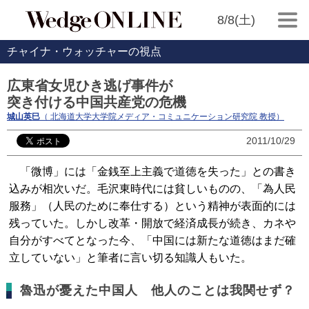
8/8(土)
チャイナ・ウォッチャーの視点
広東省女児ひき逃げ事件が
突き付ける中国共産党の危機
城山英巳
（ 北海道大学大学院メディア・コミュニケーション研究院 教授）
2011/10/29
「微博」には「金銭至上主義で道徳を失った」との書き
込みが相次いだ。毛沢東時代には貧しいものの、「為人民
服務」（人民のために奉仕する）という精神が表面的には
残っていた。しかし改革・開放で経済成長が続き、カネや
自分がすべてとなった今、「中国には新たな道徳はまだ確
立していない」と筆者に言い切る知識人もいた。
魯迅が憂えた中国人 他人のことは我関せず？