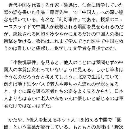
近代中国を代表する作家・魯迅は、仙台に留学していた
際の話を書いた作品「藤野先生」で「中国人」への深い懸
念を描いている。有名な「幻灯事件」である。授業のニュ
ーススライドで中国人が銃殺される場面を見せられるのだ
が、銃殺される同胞を冷ややかに見るだけの中国人の姿に
衝撃を受ける。魯迅はこれまで学んできた医学で中国を救
うのは難しいと痛感し、退学して文学者を目指すのだ。
「小悦悦事件」を見ると、他人のことには我関せずの中
国人の本質は変わっていないように見える。しかし筆者は
そうなのだろうかと考えてしまう。北京で生活していて、
例えば地下鉄やバスで老人や赤ちゃん連れの母親を見る
と、すぐに席を譲る若者たちの姿をよく見るからだ。日本
人よりもはるかに老人や赤ちゃんに優しいと感じるのは筆
者だけではないはずだ。
かたや、5億人を超えるネット人口を抱える中国で「囲
観」という言葉が流行している。もともとの意味は「野次