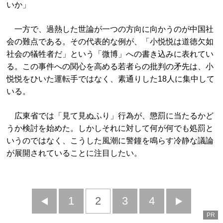
いか」
一方で、過熱した世論が一つの方向に向かうのが中国社
会の難点である。その代表的な例が、「小悦悦は道徳欠如
社会の犠牲者だ」という「微博」への書き込みに表れてい
る。この事件への関心を高める若者らの批判の矛先は、小
悦悦をひいた運転手ではなく、素通りした18人に集中して
いる。
広東省では「見て見ぬふり」行為が、懲罰に当たるかど
うか検討を始めた。しかしそれに対して何が何でも処罰と
いうのではなく、こうした風潮に警鐘を鳴らす冷静な議論
が展開されていることに注目したい。
前
1
2
3
4
次
PR