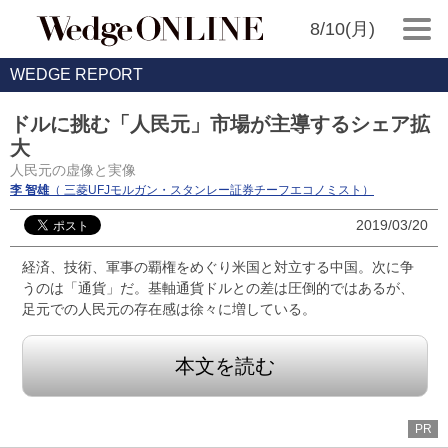
8/10(月)
WEDGE REPORT
ドルに挑む「人民元」市場が主導するシェア拡
大
人民元の虚像と実像
李 智雄
（ 三菱UFJモルガン・スタンレー証券チーフエコノミスト）
2019/03/20
経済、技術、軍事の覇権をめぐり米国と対立する中国。次に争
うのは「通貨」だ。基軸通貨ドルとの差は圧倒的ではあるが、
足元での人民元の存在感は徐々に増している。
本文を読む
PR