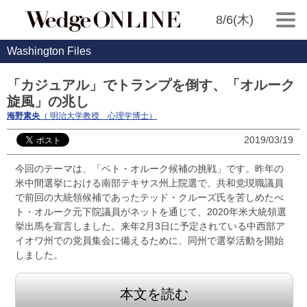
8/6(木)
Washington Files
「カジュアル」でトランプを倒す、「オルーク
旋風」の兆し
海野素央
（ 明治大学教授 心理学博士）
2019/03/19
今回のテーマは、「ベト・オルーク候補の挑戦」です。昨年の
米中間選挙における南部テキサス州上院選で、共和党現職議員
で前回の大統領候補であったテッド・クルーズ氏を苦しめたべ
ト・オルーク元下院議員がネットを通じて、2020年米大統領選
挙出馬を宣言しました。来年2月3日に予定されている中西部ア
イオワ州での党員集会に備えるために、同州で選挙活動を開始
しました。
本文を読む