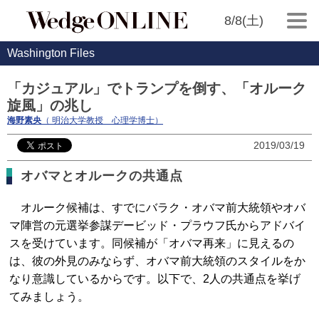
8/8(土)
Washington Files
「カジュアル」でトランプを倒す、「オルーク
旋風」の兆し
海野素央
（ 明治大学教授 心理学博士）
2019/03/19
オバマとオルークの共通点
オルーク候補は、すでにバラク・オバマ前大統領やオバ
マ陣営の元選挙参謀デービッド・プラウフ氏からアドバイ
スを受けています。同候補が「オバマ再来」に見えるの
は、彼の外見のみならず、オバマ前大統領のスタイルをか
なり意識しているからです。以下で、2人の共通点を挙げ
てみましょう。