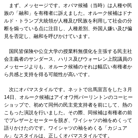
まず、メッセージです。オバマ候補（当時）は人種や民
族の「融和」を有権者に訴えました。オルーク候補はドナ
ルド・トランプ大統領が人種及び民族を利用して社会の分
断を煽っている点に注目し、人種差別、外国人嫌い及び偏
見を否定し、融和を呼びかけています。
国民皆保険や公立大学の授業料無償化を主張する民主社
会主義者のサンダース、ハリス及びウォーレン上院議員の
メッセージよりも、オルーク候補のそれは幅広い有権者か
ら共感と支持を得る可能性が高いです。
次にオバマスタイルです。ネットで出馬宣言をした３月
14日、オルーク候補はアイオワ州バーリントンのコーヒー
ショップで、初めて同州の民主党支持者を前にして、熱の
こもった演説を行いました。その際、同候補は有権者の前
でブレザーとセーターを脱ぎ、ワイシャツの袖をめくって
語りかけたのです。ワイシャツの袖をめくる「カジュア
ル」なスタイルは、正しくオバマスタイルです。