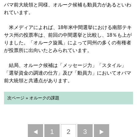
バマ前大統領と同様、オルーク候補も動員力があるといわ
れています。
米メディアによれば、18年米中間選挙における南部テキ
サス州の投票率は、前回の中間選挙と比較し、18％も上が
りました。「オルーク旋風」によって同州の多くの有権者
が投票所に出向いたとみられています。
結局、オルーク候補は「メッセージ力」「スタイル」
「選挙資金の調達の仕方」及び「動員力」においてオバマ
前大統領と共通点があります。
次ページ » オルークの課題
前
1
2
3
次