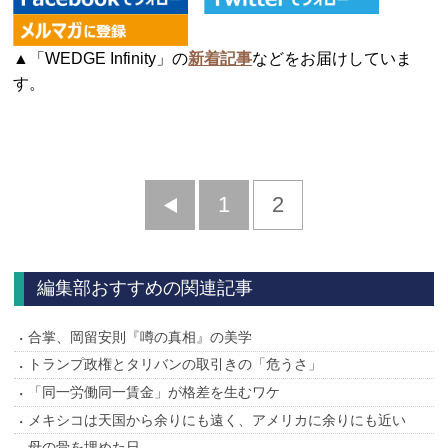
▲「WEDGE Infinity」の
新着記事
などをお届けしていま
す。
前
1
2
へ
編集部おすすめの関連記事
合掌、岡留安則『噂の真相』の美学
トランプ政権とタリバンの取引きの「危うさ」
「同一労働同一賃金」が格差を生むワケ
メキシコは天国から余りにも遠く、アメリカに余りにも近い
母の骨を埋めた日