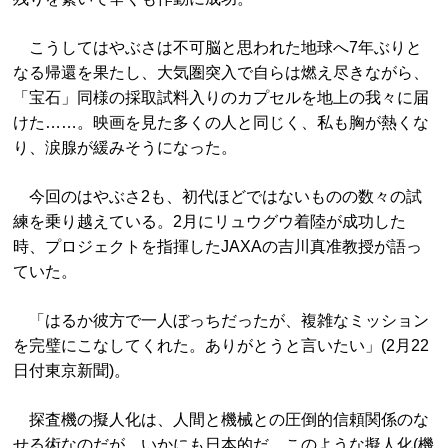
こうしてはやぶさは不可脳と思われた地球へ7年ぶりと
なる帰還を果たし、大気圏突入で自らは燃え尽きながら、
「宝石」同様の採取試料入りのカプセルを地上の我々に届
けた……。映画を見た多くの人と同じく、私も胸が熱くな
り、涙腺が緩みそうになった。
今回のはやぶさ2も、初代ほどではないものの数々の試
練を乗り越えている。2月にリュウグウ着陸が成功した
時、プロジェクトを指揮したJAXAの吉川真准教授が語っ
ていた。
「はるか彼方で一人ぼっちだったが、複雑なミッション
を完璧にこなしてくれた。ありがとうと言いたい」(2月22
日付東京新聞)。
探査機の擬人化は、人間と機械との圧倒的信頼関係のな
せる術なのだが、いかにも日本的だ。このような擬人化(機