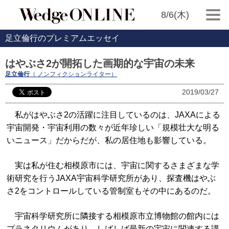
8/6(木)
足立倫行のプレミアムエッセイ
はやぶさ2が開拓した画期的な宇宙の未来
足立倫行
（ ノンフィクションライター）
2019/03/27
私がはやぶさ2の活躍に注目しているのは、JAXAによる
宇宙開発・宇宙利用の数々が近年珍しい「規模壮大な明る
いニュース」だからだが、私の居住地も影響している。
実は私が住む相模原市には、宇宙に関するさまざまな学
術研究を行うJAXA宇宙科学研究所があり、探査機はやぶ
さ2をコントロールしている管制室もその中にあるのだ。
宇宙科学研究所に隣接する相模原市立博物館の館内には
プラネタリウムがあり、しばしば最新の宇宙に関連する講