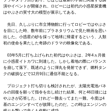
演やイベントが開催され、ロビーには初代の小惑星探査機
はやぶさの実寸大の模型が展示してある。
先日、久しぶりに市立博物館に行ってロビーではやぶさ
を目にした時、数年前にプラネタリウムで見た映画を思い
出した。小惑星の砂を採って地球に帰還するという、人類
初の使命を果たした奇跡のドラマの映像化である。
03年5月に打ち上げられた初代はやぶさは、2年4ヵ月後
に小惑星イトカワに到達した。しかし着地の際にバランス
を崩して落下、既述のように弾丸を発射できず、燃料タン
クの破損などで12月9日に通信不能となる。
プロジェクト打ち切りも検討されたが、太陽光電池パネ
ルの回復を願って指令を出し続けた結果、何と46日後には
やぶさが応答した。けれど一難去ってまた一難。今度は4
基のエンジンすべてが故障したのだ。この時はエンジンの
残りを繋いで辛くも作動に成功。