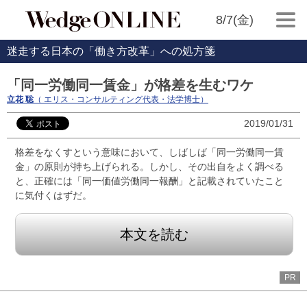
8/7(金)
迷走する日本の「働き方改革」への処方箋
「同一労働同一賃金」が格差を生むワケ
立花 聡
（ エリス・コンサルティング代表・法学博士）
2019/01/31
格差をなくすという意味において、しばしば「同一労働同一賃
金」の原則が持ち上げられる。しかし、その出自をよく調べる
と、正確には「同一価値労働同一報酬」と記載されていたこと
に気付くはずだ。
本文を読む
PR