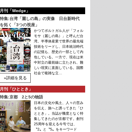
月刊「Wedge」
特集:台湾「麗しの島」の実像 日台新時代
を拓く「3つの視座」
かつてポルトガル人が「フォル
モサ（麗しの島）」と呼んだ台
湾。半導体産業で世界の最先端
技術をリードし、日本統治時代
の記憶も、歴史の一部として内
包している。一方で、現在は米
中対立の最前線に立たされ、難
しい現実に直面している。国際
社会で複雑な立…
»詳細を見る
月刊「ひととき」
特集:京都 2と5の物語
日本の文化や風土、人々の営み
を伝え、旅へと誘ってきた「ひ
ととき」。当誌が幾度となく特
集してきたのが京都です。創刊
25周年を迎える今号では、
〝2〟と〝5〟をキーワード