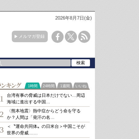
2026年8月7日(金)
メルマガ登録
ランキング
1時間
24時間
1週間
いいね
台湾有事の脅威は日本だけでない…周辺
1
海域に進出する中国…
〈熊本地震〉熱中症からどう命を守る
2
か？人間は「発汗の名…
＜〝運命共同体〟の日米台＞中国こそが
3
世界の脅威....…