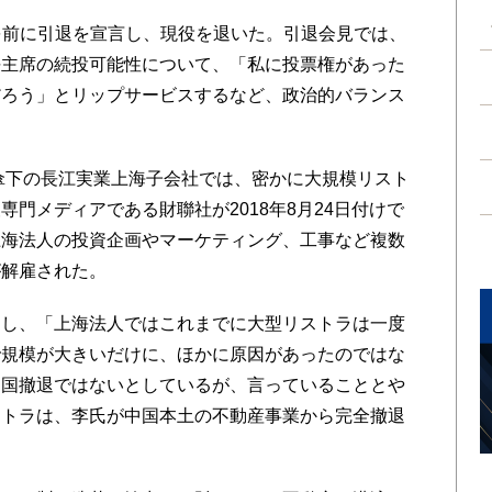
歳を前に引退を宣言し、現役を退いた。引退会見では、
平主席の続投可能性について、「私に投票権があった
だろう」とリップサービスするなど、政治的バランス
傘下の長江実業上海子会社では、密かに大規模リスト
門メディアである財聯社が2018年8月24日付けで
上海法人の投資企画やマーケティング、工事など複数
が解雇された。
し、「上海法人ではこれまでに大型リストラは一度
で規模が大きいだけに、ほかに原因があったのではな
中国撤退ではないとしているが、言っていることとや
ストラは、李氏が中国本土の不動産事業から完全撤退