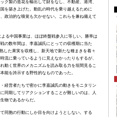
ック製の造花を輸出して財をなし、不動産、港湾、
帝国を築き上げた。動乱の時代を乗り越えるために
く、政治的な嗅覚も欠かせない。これらを兼ね備えて
による中国事業は、ほぼ終盤戦参入に等しい。勝率は
盤戦の数年間は、李嘉誠氏にとっての収穫期に当た
て完熟した果実を収穫し、新天地で新たな種まきを着々
も時流に乗っているように見えなかったりもするが、
揺れ動く世界のメカニズムを読み取る力を垣間見るこ
の本能を誇示する野性的なものであった。
・経営者たちで密かに李嘉誠氏の動きをモニタリン
氏に同期してリアクションすることが難しいのは、人
る生物であるからだ。
て同胞の行動にしか目を向けようとしない。する