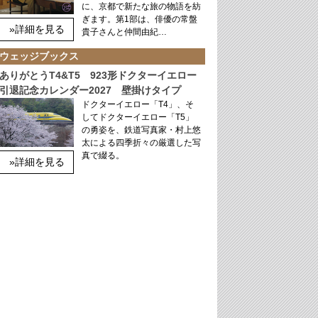
に、京都で新たな旅の物語を紡
ぎます。第1部は、俳優の常盤
»詳細を見る
貴子さんと仲間由紀…
ウェッジブックス
ありがとうT4&T5 923形ドクターイエロー
引退記念カレンダー2027 壁掛けタイプ
ドクターイエロー「T4」、そ
してドクターイエロー「T5」
の勇姿を、鉄道写真家・村上悠
太による四季折々の厳選した写
真で綴る。
»詳細を見る