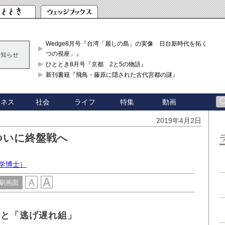
Wedge8月号『台湾「麗しの島」の実像 日台新時代を拓く「3
つの視座」』
お知らせ
ひととき8月号『京都 2と5の物語』
新刊書籍『飛鳥・藤原に隠された古代宮都の謎』
ジネス
社会
ライフ
特集
動画
2019年4月2日
ついに終盤戦へ
学博士）
刷画面
」と「逃げ遅れ組」