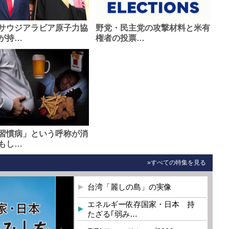
サウジアラビア原子力協
野党・民主党の攻撃材料と米有
が持…
権者の投票…
習慣病」という呼称が消
もし…
»すべての特集を見る
台湾「麗しの島」の実像
エネルギー依存国家・日本 持
たざる｢弱み…