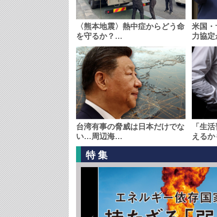
〈熊本地震〉熱中症からどう命
米国・
を守るか？…
力協定
台湾有事の脅威は日本だけでな
「生活
い…周辺海…
えるか
特集