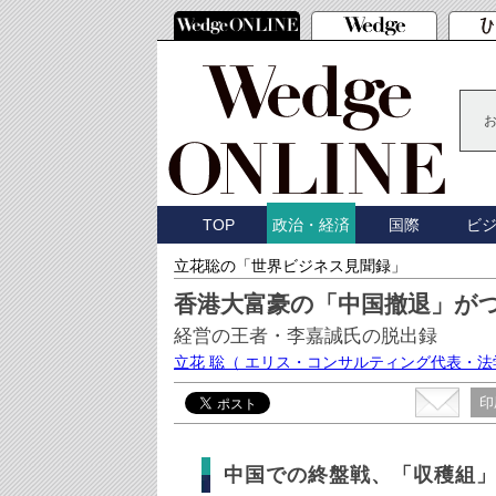
TOP
国際
ビ
政治・経済
立花聡の「世界ビジネス見聞録」
香港大富豪の「中国撤退」が
経営の王者・李嘉誠氏の脱出録
立花 聡
（ エリス・コンサルティング代表・法
印
中国での終盤戦、「収穫組