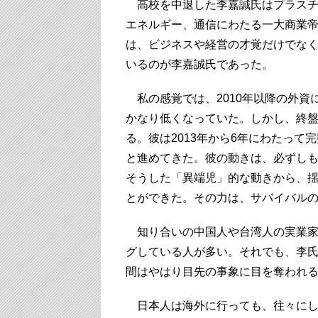
高校を中退した李嘉誠氏はプラスチ
エネルギー、通信にわたる一大商業
は、ビジネスや経営の才覚だけでな
いるのが李嘉誠氏であった。
私の感覚では、2010年以降の外資
かなり低くなっていた。しかし、終
る。彼は2013年から6年にわたっ
と進めてきた。彼の動きは、必ずし
そうした「異端児」的な動きから、
とができた。その力は、サバイバル
知り合いの中国人や台湾人の実業家
グしている人が多い。それでも、李
間はやはり目先の事象に目を奪われ
日本人は海外に行っても、往々にし