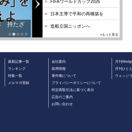
FIFAワールドカップ2026
日本主導で平和の再構築を
本 持たざ
造船立国ニッポンへ
»もっと見る
最新記事一覧
会社案内
月刊Wedg
ランキング
採用情報
月刊ひと
特集一覧
著作権について
ウェッジ
メルマガ登録
プライバシーポリシーについて
特定商取引法に基づく表示
広告のご案内
お問い合わせ