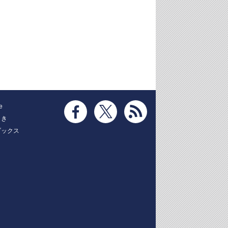
e
とき
ブックス