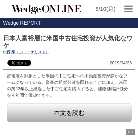
8/10(月)
Wedge REPORT
日本人富裕層に米国中古住宅投資が人気化なワ
ケ
中西 享
（ ジャーナリスト）
2019/04/23
富裕層を対象とした米国の中古住宅への不動産投資が静かなブ
ームになっている。資産の通貨分散を図れることに加え、米国
の築22年以上経過した中古住宅を購入すると、建物価格評価分
を４年間で償却できる。
本文を読む
PR