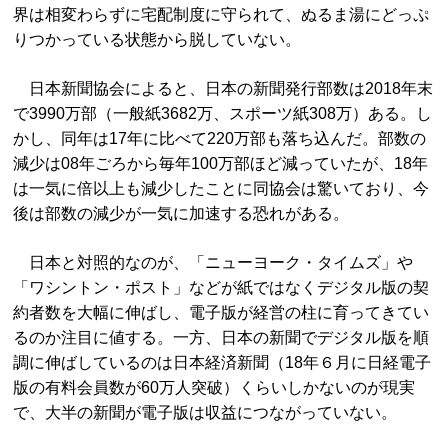
界は相変わらずに宅配制度に守られて、ぬるま湯にどっぷ
りつかっている状態から脱していない。
日本新聞協会によると、日本の新聞発行部数は2018年末
で3990万部（一般紙3682万、スポーツ紙308万）ある。し
かし、同年は17年に比べて220万部も落ち込んだ。部数の
減少は08年ごろから毎年100万部ほど減っていたが、18年
は一気に倍以上も減少したことに同協会は驚いており、今
後は部数の減少が一気に加速する恐れがある。
日本と対照的なのが、「ニューヨーク・タイムズ」や
「ワシントン・ポスト」などが紙ではなくデジタル版の契
約者数を大幅に伸ばし、電子版が経営の柱に育ってきてい
るのか注目に値する。一方、日本の新聞でデジタル版を順
調に伸ばしているのは日本経済新聞（18年６月に日経電子
版の有料会員数が60万人突破）くらいしかないのが現実
で、大半の新聞が電子版は収益につながっていない。