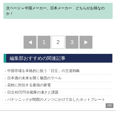
次ページ » 中国メーカー、日本メーカー どちらがお得なの
か！
前
1
2
3
次
へ
へ
編集部おすすめの関連記事
中国市場を本格的に狙う「日立」の王道戦略
日本酒の未来を開く魅惑のラベル
花粉に対抗する最強の家電
日立40万円冷蔵庫の凄さと課題
パナソニックが関西のメンツにかけて出したホットプレート
PR