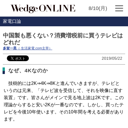
8/10(月)
家電口論
中国製も悪くない？消費増税前に買うテレビは
どれだ
多賀一晃
（ 生活家電.com主宰）
2019/05/22
なぜ、4Kなのか
技樹的には2K⇒4K⇒8Kと進んでいきますが、テレビと
いうのは元来、「テレビ波を受信して、それを映像に直す
装置」です。皆さんがメインで見る地上波は2Kです。この
理論からすると安い2Kが一番なのです。しかし、買ったテ
レビを今後10年使います。その10年間を考える必要があり
ます。