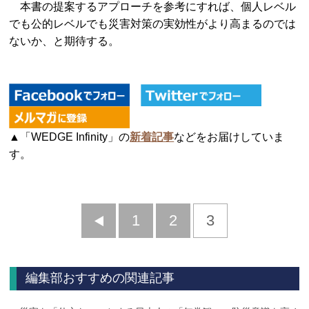
本書の提案するアプローチを参考にすれば、個人レベル
でも公的レベルでも災害対策の実効性がより高まるのでは
ないか、と期待する。
▲「WEDGE Infinity」の
新着記事
などをお届けしていま
す。
前
1
2
3
へ
編集部おすすめの関連記事