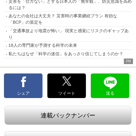
災害を「仕方ない」とする日本人の「無常観」、防災意識を高め
るには？
あなたの会社は大丈夫？ 災害時の事業継続プラン 有効な
「BCP」の策定を
「交通事故より地震が怖い」 現実と感覚にリスクのギャップあ
り
18人の専門家が予測する科学の未来
私たちはなぜ「科学の迷信」をあっさり信じてしまうのか？
PR
シェア
ツイート
送る
連載バックナンバー