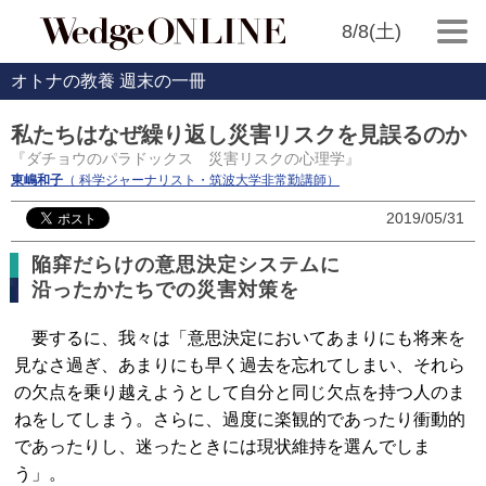
8/8(土)
オトナの教養 週末の一冊
私たちはなぜ繰り返し災害リスクを見誤るのか
『ダチョウのパラドックス 災害リスクの心理学』
東嶋和子
（ 科学ジャーナリスト・筑波大学非常勤講師）
2019/05/31
陥穽だらけの意思決定システムに
沿ったかたちでの災害対策を
要するに、我々は「意思決定においてあまりにも将来を
見なさ過ぎ、あまりにも早く過去を忘れてしまい、それら
の欠点を乗り越えようとして自分と同じ欠点を持つ人のま
ねをしてしまう。さらに、過度に楽観的であったり衝動的
であったりし、迷ったときには現状維持を選んでしま
う」。