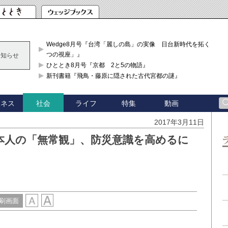
Wedge8月号『台湾「麗しの島」の実像 日台新時代を拓く「3
つの視座」』
お知らせ
ひととき8月号『京都 2と5の物語』
新刊書籍『飛鳥・藤原に隠された古代宮都の謎』
ジネス
ライフ
特集
動画
社会
2017年3月11日
本人の「無常観」、防災意識を高めるに
刷画面