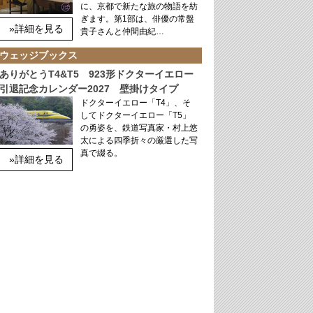
に、京都で新たな旅の物語を紡
ぎます。第1部は、俳優の常盤
»詳細を見る
貴子さんと仲間由紀…
ウェッジブックス
ありがとうT4&T5 923形ドクターイエロー
引退記念カレンダー2027 壁掛けタイプ
ドクターイエロー「T4」、そ
してドクターイエロー「T5」
の勇姿を、鉄道写真家・村上悠
太による四季折々の厳選した写
真で綴る。
»詳細を見る