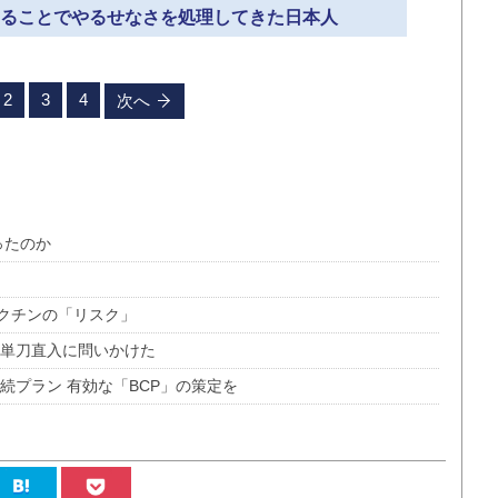
にすることでやるせなさを処理してきた日本人
2
3
4
次へ
ったのか
クチンの「リスク」
に単刀直入に問いかけた
続プラン 有効な「BCP」の策定を