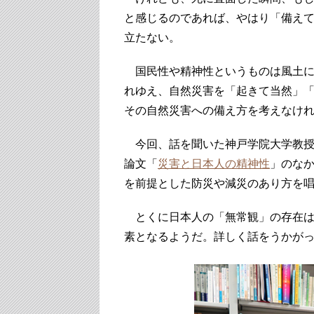
と感じるのであれば、やはり「備え
立たない。
国民性や精神性というものは風土に
れゆえ、自然災害を「起きて当然」
その自然災害への備え方を考えなけ
今回、話を聞いた神戸学院大学教授
論文「
災害と日本人の精神性
」のな
を前提とした防災や減災のあり方を
とくに日本人の「無常観」の存在は
素となるようだ。詳しく話をうかが