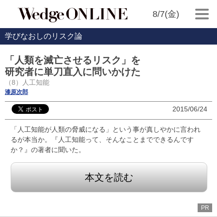
8/7(金)
学びなおしのリスク論
「人類を滅亡させるリスク」を
研究者に単刀直入に問いかけた
（8）人工知能
漆原次郎
2015/06/24
「人工知能が人類の脅威になる」という事が真しやかに言われ
るが本当か。『人工知能って、そんなことまでできるんです
か？』の著者に聞いた。
本文を読む
PR