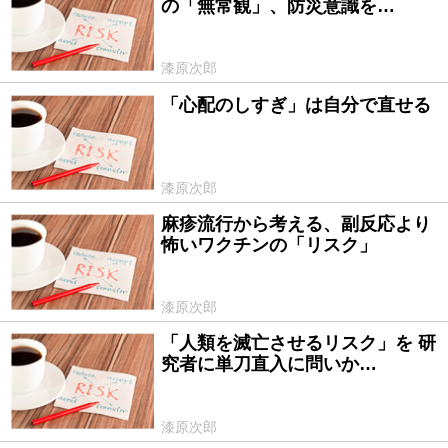
の「無常観」、防災意識を…
漆原次郎
「心配のしすぎ」は自分で直せる
2016/12/27
漆原次郎
麻疹流行から考える、副反応より
2016/10/14
怖いワクチンの「リスク」
漆原次郎
「人類を滅亡させるリスク」を 研
2015/06/24
究者に単刀直入に問いか…
漆原次郎