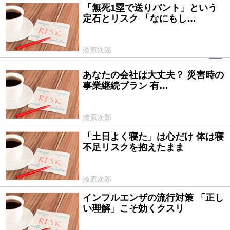
「無死1塁で送りバント」という
2015/04/30
定石とリスク 「なにもし…
漆原次郎
PR
あなたの会社は大丈夫？ 災害時の
2015/03/11
事業継続プラン 有…
漆原次郎
「土日よく寝た」は心だけ 体は寝
2015/02/12
不足リスクを抱えたまま
漆原次郎
インフルエンザの流行対策 「正し
2014/12/26
い理解」こそ効くクスリ