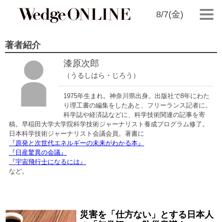
8/7(金)
著者紹介
漆原次郎
（うるしはら・じろう）
1975年生まれ。神奈川県出身。出版社で8年にわた
り理工書の編集をしたあと、フリーランス記者に。
科学誌や経済誌などに、科学技術関連の記事を寄
稿。早稲田大学大学院科学技術ジャーナリスト養成プログラム修了。
日本科学技術ジャーナリスト会議会員。著書に
『原発と次世代エネルギーの未来がわかる本』
『日産驚異の会議』
『宇宙飛行士になるには』
など。
災害を「仕方ない」とする日本人
2017/03/11