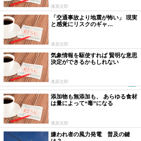
漆原次郎
「交通事故より地震が怖い」 現実
2014/11/27
と感覚にリスクのギャ…
漆原次郎
気象情報を駆使すれば 賢明な意思
2014/10/14
決定ができるかもしれない
漆原次郎
PR
添加物も無添加も、 あらゆる食材
2014/09/22
は量によって“毒”になる
漆原次郎
嫌われ者の風力発電 普及の鍵
2011/08/31
は？