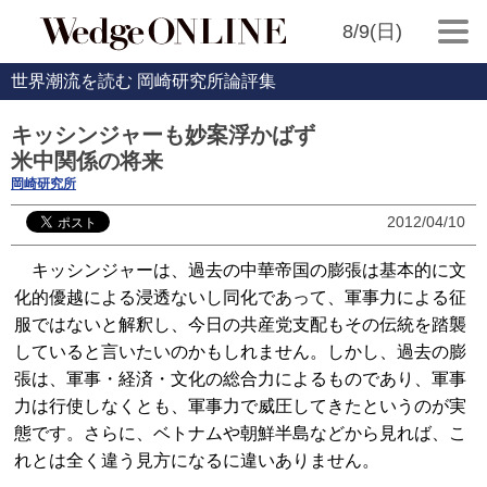
8/9(日)
世界潮流を読む 岡崎研究所論評集
キッシンジャーも妙案浮かばず
米中関係の将来
岡崎研究所
2012/04/10
キッシンジャーは、過去の中華帝国の膨張は基本的に文
化的優越による浸透ないし同化であって、軍事力による征
服ではないと解釈し、今日の共産党支配もその伝統を踏襲
していると言いたいのかもしれません。しかし、過去の膨
張は、軍事・経済・文化の総合力によるものであり、軍事
力は行使しなくとも、軍事力で威圧してきたというのが実
態です。さらに、ベトナムや朝鮮半島などから見れば、こ
れとは全く違う見方になるに違いありません。