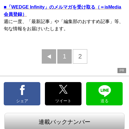
■
「WEDGE Infinity」のメルマガを受け取る（＝isMedia
会員登録）
週に一度、「最新記事」や「編集部のおすすめ記事」等、
旬な情報をお届けいたします。
前
1
2
へ
PR
シェア
ツイート
送る
連載バックナンバー