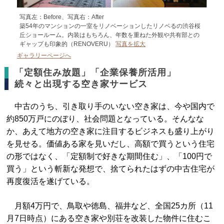
写真左：Before、写真右：After
築54年のマンションの一室をリノベーションしたリノベるの渋谷桜
丘ショールーム。内装はもちろん、年数を重ねた外観や共有部との
ギャップも印象的（RENOVERU）
写真を拡大
ギャラリーページへ
「定額住み放題」「企業保養所活用」
続々と出現する空き家サービス
中古のうち、引き取り手のいない空き家は、今や国内で
約850万戸にのぼり、社会問題となっている。そんなな
か、あえて地方の空き家に注目するビジネスも盛り上がり
を見せる。価値ある家を見いだし、高額で買うという住宅
の形ではなく、「定額制で好きな期間住む」、「100円で
買う」という斬新な発想で、捨てられたはずの中古住宅が
再度復活を遂げている。
月額4万円で、鳥取や徳島、福井など、全国25カ所（11
月7日時点）にある空き家や別荘を改装した物件に住むこ