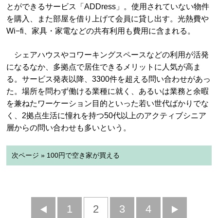
とができるサービス「ADDress」。使用されていない物件
を購入、また部屋を借り上げて会員に貸し出す。光熱費や
Wi−fi、家具・家電などの共有利用も費用に含まれる。
シェアハウスやコワーキングスペースなどの利用が活発
になるなか、多拠点で居住できるメリットに人気が高ま
る。サービス発表以降、3300件を超える問い合わせがあっ
た。場所を問わず働ける業種に就く、あるいは業務と余暇
を兼ねたワーケーション目的といった若い世代ばかりでな
く、2拠点生活に憧れを持つ50代以上のアクティブシニア
層からの問い合わせも多いという。
次ページ » 100円で空き家が買える
前
1
2
3
4
次