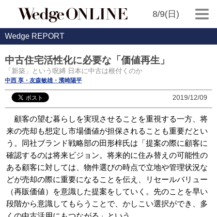
8/9(日)
Wedge REPORT
中古住宅活性化に必要な「価値再生」
「新築」という呪縛 日本に中古は根付くのか
中西 享・友森敏雄・濱崎陽平
2019/12/09
顧客の望む暮らしを実現させることを重視する一方、将
来の売却も想定し市場価値が担保されることも重要だとい
う。同社ブランド戦略部の田形梓氏は「提案の際に顧客に
確認するのは将来ビジョン。将来的に住み替えの可能性の
ある顧客に対しては、物件選びの時点で立地や管理状況な
どが売却の際に重要になることを伝え、リセールバリュー
（再販価値）を意識した提案をしていく。先のことを早い
段階から意識してもらうことで、かしこい選択ができ、多
くの中古活用にもつながる」という。