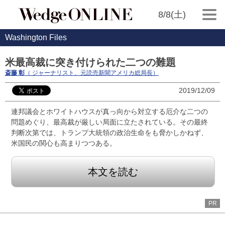
8/8(土)
Washington Files
米最高裁に突き付けられた二つの難題
斎藤 彰
（ ジャーナリスト、元読売新聞アメリカ総局長）
2019/12/09
連邦議会とホワイトハウスが真っ向から対立する厄介な二つの
問題めぐり、最高裁が厳しい局面に立たされている。その最終
判断次第では、トランプ大統領の政治生命をも脅かしかねず、
米国民の関心も高まりつつある。
本文を読む
PR