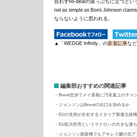
合わずno-dealの崖っぷちに立つという2019
not as simple as Boris Johnson c
ならないように思われる。
▲「WEDGE Infinity」の
新着記事
など
編集部おすすめの関連記事
Brexit交渉でメイ首相に汚名返上のチ
ジョンソンはBrexitの出口を決めるか
EUの支持が左右するイタリア新連立政
EU拡大拒否というマクロンの大きな過
ジョンソン新政権でもアキレス腱の北ア