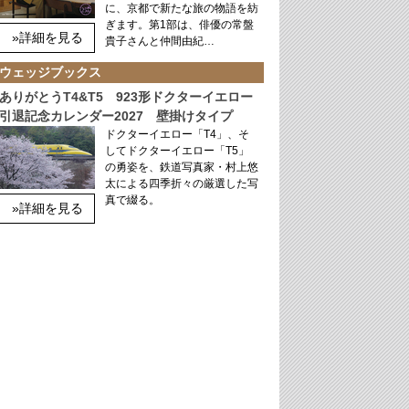
に、京都で新たな旅の物語を紡
ぎます。第1部は、俳優の常盤
»詳細を見る
貴子さんと仲間由紀…
ウェッジブックス
ありがとうT4&T5 923形ドクターイエロー
引退記念カレンダー2027 壁掛けタイプ
ドクターイエロー「T4」、そ
してドクターイエロー「T5」
の勇姿を、鉄道写真家・村上悠
太による四季折々の厳選した写
真で綴る。
»詳細を見る