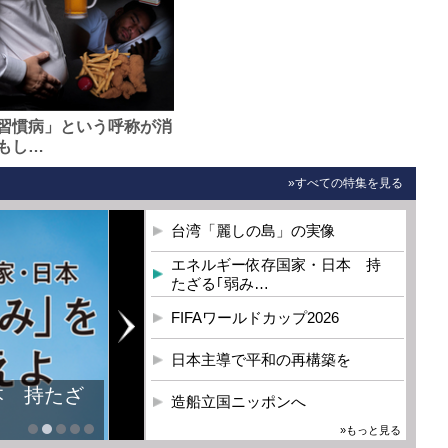
習慣病」という呼称が消
もし…
»すべての特集を見る
台湾「麗しの島」の実像
エネルギー依存国家・日本 持
たざる｢弱み…
FIFAワールドカップ2026
日本主導で平和の再構築を
本 持たざ
造船立国ニッポンへ
»もっと見る