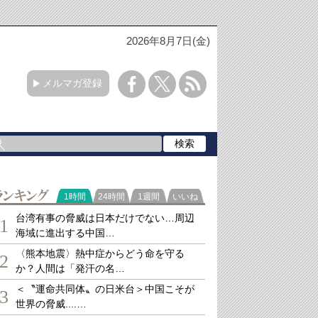
2026年8月7日(金)
メルマガ登録
ランキング
1時間
24時間
1週間
いいね
台湾有事の脅威は日本だけでない…周辺
1
海域に進出する中国…
〈熊本地震〉熱中症からどう命を守る
2
か？人間は「発汗の名…
＜〝運命共同体〟の日米台＞中国こそが
3
世界の脅威....…