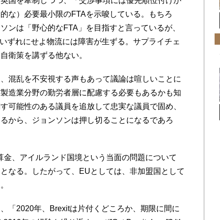
と英国を牽制しつつ、「交渉事項には優先順位付けが
的な）必要最小限のFTAを示唆している。もちろ
ソンは「野心的なFTA」を目指すと言っているが、
、いずれにせよ物流には障害が生ずる。サプライチェ
は自衛策を講ずる他ない。
、混乱を不安視する声もあって議論は喧しいことに
だ製造業分野の勤労者層に配慮する必要もあるかも知
翻す可能性のある議員を追放して忠実な議員で固め、
あるから、ジョンソンは押し切ることになるであろ
算金、アイルランド国境という当面の問題について
となる。したがって、EUとしては、非加盟国として
う。
2020年、Brexitは片付くどころか、期限に間に