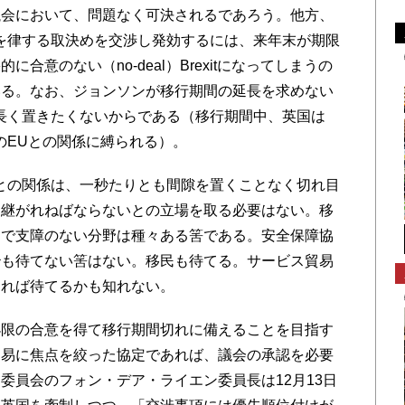
議会において、問題なく可決されるであろう。他方、
を律する取決めを交渉し発効するには、来年末が期限
合意のない（no-deal）Brexitになってしまうの
いる。なお、ジョンソンが移行期間の延長を求めない
長く置きたくないからである（移行期間中、英国は
のEUとの関係に縛られる）。
との関係は、一秒たりとも間隙を置くことなく切れ目
き継がれねばならないとの立場を取る必要はない。移
とで支障のない分野は種々ある筈である。安全保障協
秒も待てない筈はない。移民も待てる。サービス貿易
すれば待てるかも知れない。
限の合意を得て移行期間切れに備えることを目指す
貿易に焦点を絞った協定であれば、議会の承認を必要
委員会のフォン・デア・ライエン委員長は12月13日