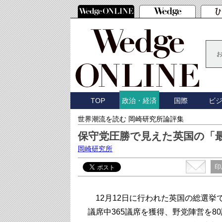
TOP
国際
ビ
政治・経済
世界潮流を読む 岡崎研究所論評集
保守党圧勝で見えた英国の「最
岡崎研究所
印
12月12日に行われた英国の総選挙
議席中365議席を獲得、野党陣営を