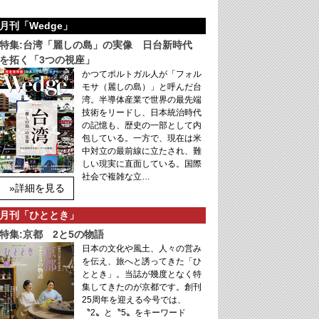
月刊「Wedge」
特集:台湾「麗しの島」の実像 日台新時代
を拓く「3つの視座」
かつてポルトガル人が「フォル
モサ（麗しの島）」と呼んだ台
湾。半導体産業で世界の最先端
技術をリードし、日本統治時代
の記憶も、歴史の一部として内
包している。一方で、現在は米
中対立の最前線に立たされ、難
しい現実に直面している。国際
社会で複雑な立…
»詳細を見る
月刊「ひととき」
特集:京都 2と5の物語
日本の文化や風土、人々の営み
を伝え、旅へと誘ってきた「ひ
ととき」。当誌が幾度となく特
集してきたのが京都です。創刊
25周年を迎える今号では、
〝2〟と〝5〟をキーワード