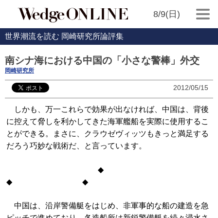
8/9(日)
世界潮流を読む 岡崎研究所論評集
南シナ海における中国の「小さな警棒」外交
岡崎研究所
2012/05/15
しかも、万一これらで効果が出なければ、中国は、背後
に控えて脅しを利かしてきた海軍艦船を実際に使用するこ
とができる。まさに、クラウゼヴィッツもきっと満足する
だろう巧妙な戦術だ、と言っています。
◆
◆ ◆
中国は、沿岸警備艇をはじめ、非軍事的な船の建造を急
ピッチで進めており、各造船所は新鋭警備艇を続々浸水さ