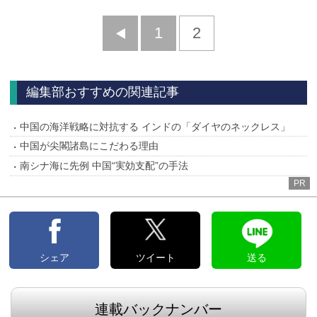
前
1
2
へ
編集部おすすめの関連記事
中国の海洋戦略に対抗する インドの「ダイヤのネックレス」
中国が尖閣諸島にこだわる理由
南シナ海に先例 中国“実効支配”の手法
PR
シェア
ツイート
送る
連載バックナンバー