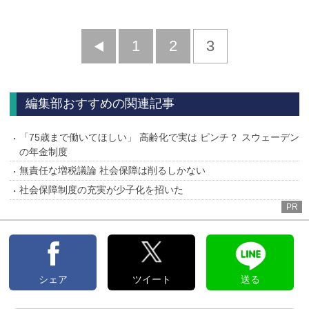
前
1
2
3
へ
編集部おすすめの関連記事
「75歳まで働いてほしい」 高齢化で実は ピンチ？ スウェーデン
の年金制度
無責任な増税議論 社会保障は削るしかない
社会保障制度の充実が少子化を招いた
PR
シェア
ツイート
送る