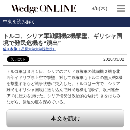
8/6(木)
中東を読み解く
トルコ、シリア軍戦闘機2機撃墜、ギリシャ国
境で難民危機を“演出”
佐々木伸
（ 星槎大学大学院教授）
2020/03/02
トルコ軍は３月１日、シリアのアサド政権軍の戦闘機２機を北
西部イドリブ県上空で撃墜、対して政権軍もトルコの無人機3機
を撃墜するなど戦争状態に突入した。トルコは一方で、シリア
難民をギリシャ国境に送り込んで難民危機を“演出”、欧州連合
(EU)に圧力を掛けた。シリア情勢は政治的な駆け引きをはらみ
ながら、緊迫の度を深めている。
本文を読む