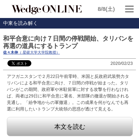
8/8(土)
中東を読み解く
和平合意に向け７日間の停戦開始、タリバンを
再選の道具にするトランプ
佐々木伸
（ 星槎大学大学院教授）
2020/02/23
アフガニスタンで２月22日午前零時、米国と反政府武装勢力タ
リバンによる和平合意に向け、７日間の停戦が始まった。タリ
バンがこの期間、政府軍や米駐留軍に対する攻撃を行わなけれ
ば、両者は29日に和平合意に署名、米部隊の撤退が開始される
見通し。「紛争地からの軍撤退」。この成果を何がなんでも再
選に利用したいトランプ大統領の思惑が透けて見える。
本文を読む