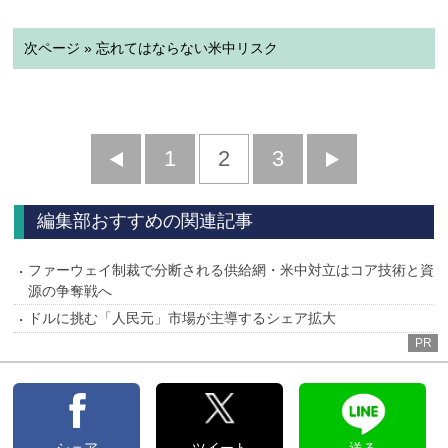
次ページ » 忘れてはならない米中リスク
前
1
2
3
次
へ
へ
編集部おすすめの関連記事
ファーウェイ制裁で分断される供給網・米中対立はコア技術と資
源の争奪戦へ
ドルに挑む「人民元」市場が主導するシェア拡大
PR
シェア
ツイート
送る