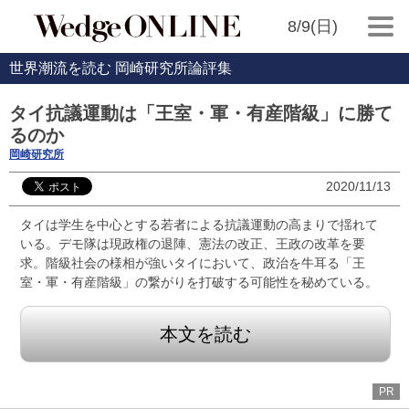
8/9(日)
世界潮流を読む 岡崎研究所論評集
タイ抗議運動は「王室・軍・有産階級」に勝て
るのか
岡崎研究所
2020/11/13
タイは学生を中心とする若者による抗議運動の高まりで揺れて
いる。デモ隊は現政権の退陣、憲法の改正、王政の改革を要
求。階級社会の様相が強いタイにおいて、政治を牛耳る「王
室・軍・有産階級」の繋がりを打破する可能性を秘めている。
本文を読む
PR