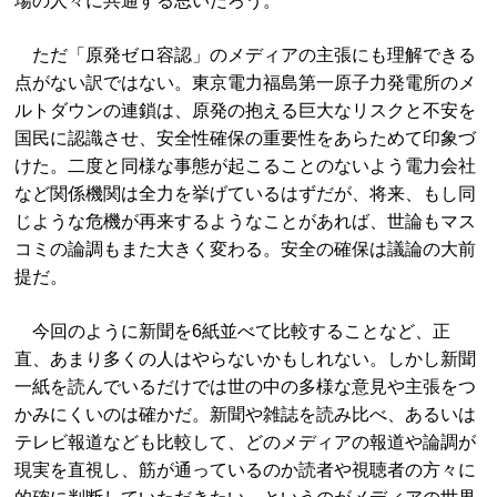
場の人々に共通する思いだろう。
ただ「原発ゼロ容認」のメディアの主張にも理解できる
点がない訳ではない。東京電力福島第一原子力発電所のメ
ルトダウンの連鎖は、原発の抱える巨大なリスクと不安を
国民に認識させ、安全性確保の重要性をあらためて印象づ
けた。二度と同様な事態が起こることのないよう電力会社
など関係機関は全力を挙げているはずだが、将来、もし同
じような危機が再来するようなことがあれば、世論もマス
コミの論調もまた大きく変わる。安全の確保は議論の大前
提だ。
今回のように新聞を6紙並べて比較することなど、正
直、あまり多くの人はやらないかもしれない。しかし新聞
一紙を読んでいるだけでは世の中の多様な意見や主張をつ
かみにくいのは確かだ。新聞や雑誌を読み比べ、あるいは
テレビ報道なども比較して、どのメディアの報道や論調が
現実を直視し、筋が通っているのか読者や視聴者の方々に