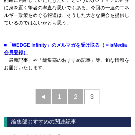
的確に判断していただきたい、というのがメディアの世界
に身を置く筆者の率直な思いでもある。今回の一連のエネ
ルギー政策をめぐる報道は、そうした大きな機会を提供し
ているのではないかとも思う。
■
「WEDGE Infinity」のメルマガを受け取る（＝isMedia
会員登録）
「最新記事」や「編集部のおすすめ記事」等、旬な情報を
お届けいたします。
前
1
2
3
へ
編集部おすすめの関連記事