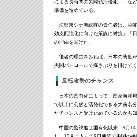
による長時間の尖閣領海侵犯――な
準備を進めている。
海監東シナ海総隊の責任者は、尖閣
効支配強化に向けた策謀に対抗」「日
の理由を挙げた。
後者の理由をみれば、日本の態度が
尖閣パトロールで揺さぶりを掛けて
反転攻勢のチャンス
日本の国有化によって、国家海洋局
で以上に公然と活発化できる大義名
たチャンスと受け止めているのかも
中国の監視船は国有化以来、9月14、
し、10月に入って9日連続で尖閣の接