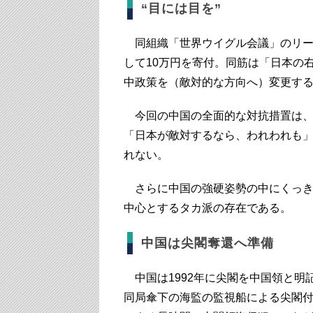
“目には目を”
同組織「世界ウイグル会議」のリー
して10万円を寄付。同筋は「日本の
中政策を（敵対的な方向へ）変更す
今回の中国の全面的な対抗措置は、
「日本が敵対するなら、われわれも」
れない。
さらに中国の強硬姿勢の中にくっき
中心とするタカ派の存在である。
中国は尖閣奪還へ準備
中国は1992年に尖閣を中国領と明記
同局傘下の海監の監視船による尖閣付