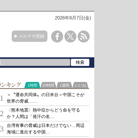
2026年8月7日(金)
メルマガ登録
ランキング
1時間
24時間
1週間
いいね
＜〝運命共同体〟の日米台＞中国こそが
1
世界の脅威....…
〈熊本地震〉熱中症からどう命を守る
2
か？人間は「発汗の名…
台湾有事の脅威は日本だけでない…周辺
3
海域に進出する中国…