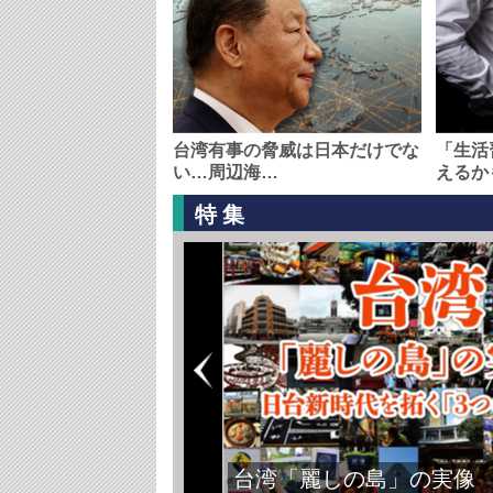
台湾有事の脅威は日本だけでな
「生活
い…周辺海…
えるか
特集
台湾「麗しの島」の実像