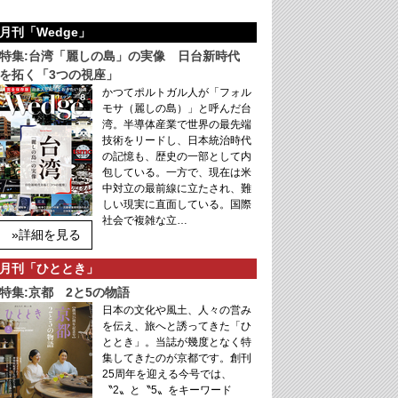
月刊「Wedge」
特集:台湾「麗しの島」の実像 日台新時代
を拓く「3つの視座」
かつてポルトガル人が「フォル
モサ（麗しの島）」と呼んだ台
湾。半導体産業で世界の最先端
技術をリードし、日本統治時代
の記憶も、歴史の一部として内
包している。一方で、現在は米
中対立の最前線に立たされ、難
しい現実に直面している。国際
社会で複雑な立…
»詳細を見る
月刊「ひととき」
特集:京都 2と5の物語
日本の文化や風土、人々の営み
を伝え、旅へと誘ってきた「ひ
ととき」。当誌が幾度となく特
集してきたのが京都です。創刊
25周年を迎える今号では、
〝2〟と〝5〟をキーワード