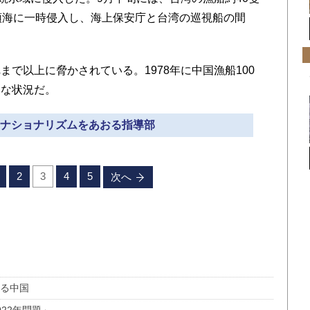
領海に一時侵入し、海上保安庁と台湾の巡視船の間
で以上に脅かされている。1978年に中国漁船100
的な状況だ。
民のナショナリズムをあおる指導部
2
3
4
5
次へ
れる中国