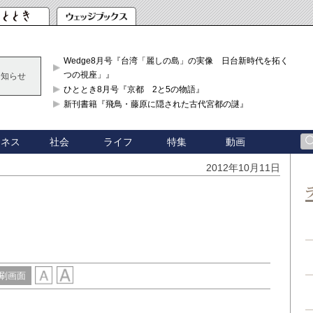
Wedge8月号『台湾「麗しの島」の実像 日台新時代を拓く「3
つの視座」』
お知らせ
ひととき8月号『京都 2と5の物語』
新刊書籍『飛鳥・藤原に隠された古代宮都の謎』
ジネス
社会
ライフ
特集
動画
2012年10月11日
刷画面