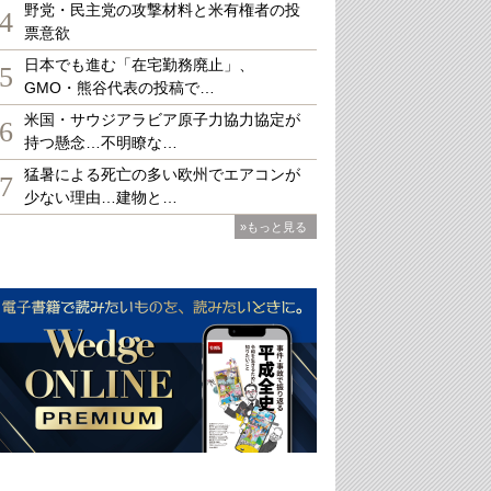
野党・民主党の攻撃材料と米有権者の投
4
票意欲
日本でも進む「在宅勤務廃止」、
5
GMO・熊谷代表の投稿で…
米国・サウジアラビア原子力協力協定が
6
持つ懸念…不明瞭な…
猛暑による死亡の多い欧州でエアコンが
7
少ない理由…建物と…
»もっと見る