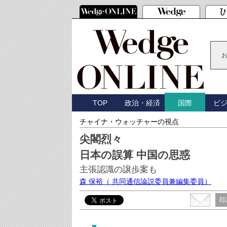
TOP
政治・経済
ビ
国際
チャイナ・ウォッチャーの視点
尖閣烈々
日本の誤算 中国の思惑
主張認識の譲歩案も
森 保裕
（ 共同通信論説委員兼編集委員）
印