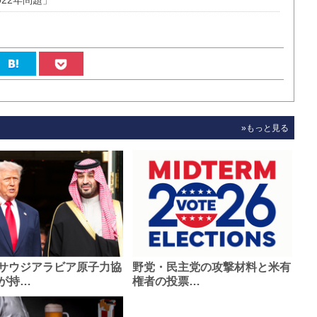
22年問題」
»もっと見る
サウジアラビア原子力協
野党・民主党の攻撃材料と米有
が持…
権者の投票…