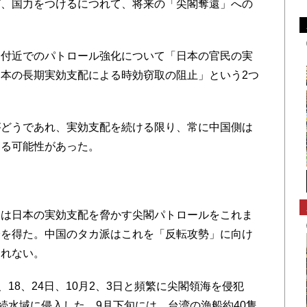
ど、国力をつけるにつれて、将来の「尖閣奪還」への
付近でのパトロール強化について「日本の官民の実
本の長期実効支配による時効窃取の阻止」という2つ
どうであれ、実効支配を続ける限り、常に中国側は
くる可能性があった。
は日本の実効支配を脅かす尖閣パトロールをこれま
分を得た。中国のタカ派はこれを「反転攻勢」に向け
知れない。
18、24日、10月2、3日と頻繁に尖閣領海を侵犯
続水域に侵入した。9月下旬には、台湾の漁船約40隻