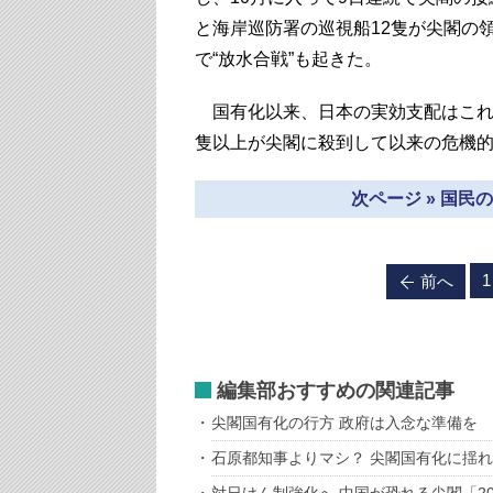
と海岸巡防署の巡視船12隻が尖閣の
で“放水合戦”も起きた。
国有化以来、日本の実効支配はこれま
隻以上が尖閣に殺到して以来の危機
次ページ » 国
1
前へ
編集部おすすめの関連記事
尖閣国有化の行方 政府は入念な準備を
石原都知事よりマシ？ 尖閣国有化に揺