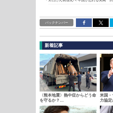
対日けん制強化へ 中国が恐れる尖閣「20
バックナンバー
新着記事
〈熊本地震〉熱中症からどう命
米国・
を守るか？…
力協定