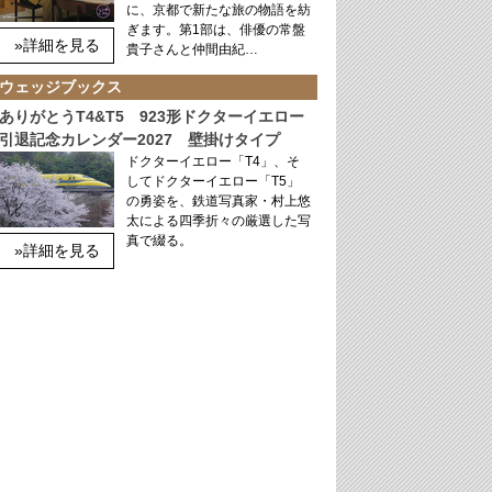
に、京都で新たな旅の物語を紡
ぎます。第1部は、俳優の常盤
»詳細を見る
貴子さんと仲間由紀…
ウェッジブックス
ありがとうT4&T5 923形ドクターイエロー
引退記念カレンダー2027 壁掛けタイプ
ドクターイエロー「T4」、そ
してドクターイエロー「T5」
の勇姿を、鉄道写真家・村上悠
太による四季折々の厳選した写
真で綴る。
»詳細を見る