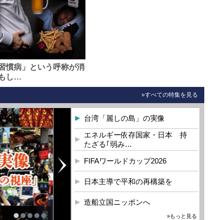
習慣病」という呼称が消
もし…
»すべての特集を見る
台湾「麗しの島」の実像
エネルギー依存国家・日本 持
たざる｢弱み…
FIFAワールドカップ2026
日本主導で平和の再構築を
造船立国ニッポンへ
»もっと見る