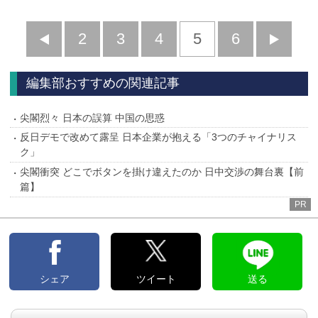
前
2
3
4
5
6
へ
へ
編集部おすすめの関連記事
尖閣烈々 日本の誤算 中国の思惑
反日デモで改めて露呈 日本企業が抱える「3つのチャイナリス
ク」
尖閣衝突 どこでボタンを掛け違えたのか 日中交渉の舞台裏【前
篇】
PR
シェア
ツイート
送る