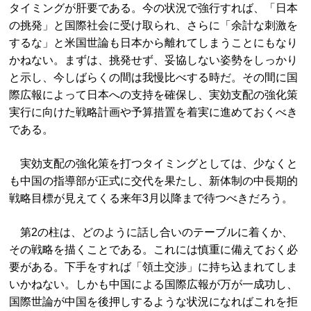
タイミングが肝要である。今の状況で強行すれば、「日本
の挑発」と国際社会に受け取られ、さらに「余計な刺激を
するな」と米国世論も日本から離れてしまうことにもなり
かねない。まずは、挑発せず、妥協しない姿勢をしっかり
と示し、今しばらくの間は我慢比べする時だ。その間に国
際広報によって日本への支持を確保し、実効支配の強化策
実行に向けた戦略計画や予算措置を着実に進めておくべき
である。
実効支配の強化策を打つタイミングとしては、少なくと
も中国の指導部が正式に交代を果たし、新体制の中長期的
戦略目標が見えてくる来年3月以降まで待つべきだろう。
第2の柱は、どのように話し合いのテーブルに着くか、
その戦略を描くことである。これには慎重に備えておく必
要がある。下手をすれば「領土交渉」に持ち込まれてしま
いかねない。しかも中国による国際広報が万が一成功し、
国際世論が中国を後押しするような状況になればこれを拒