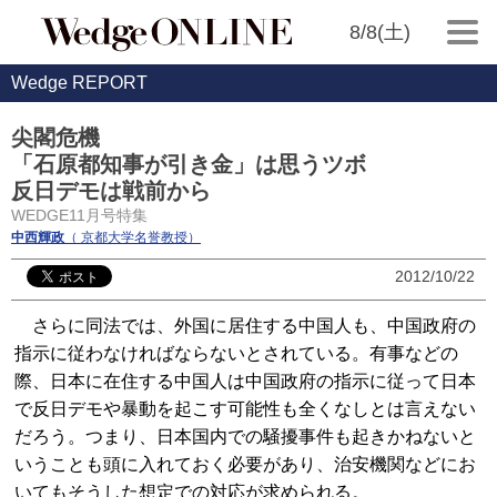
8/8(土)
Wedge REPORT
尖閣危機
「石原都知事が引き金」は思うツボ
反日デモは戦前から
WEDGE11月号特集
中西輝政
（ 京都大学名誉教授）
2012/10/22
さらに同法では、外国に居住する中国人も、中国政府の
指示に従わなければならないとされている。有事などの
際、日本に在住する中国人は中国政府の指示に従って日本
で反日デモや暴動を起こす可能性も全くなしとは言えない
だろう。つまり、日本国内での騒擾事件も起きかねないと
いうことも頭に入れておく必要があり、治安機関などにお
いてもそうした想定での対応が求められる。