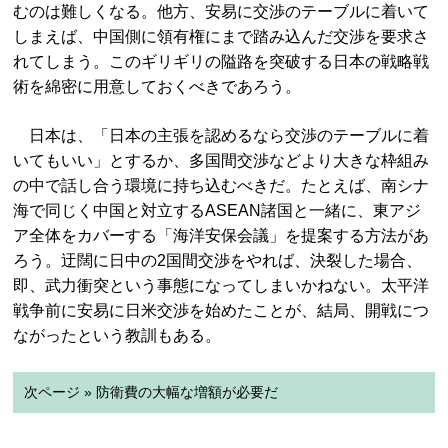
むのは難しくなる。他方、安易に交渉のテーブルに着いて
しまえば、中国側に領有権にまで踏み込んだ交渉を要求さ
れてしまう。このギリギリの隘路を突破する日本の戦略戦
術を綿密に用意しておくべきであろう。
日本は、「日本の主張を認めるなら交渉のテーブルに着
いてもいい」とするか、多国間交渉などより大きな枠組み
の中で話し合う環境に持ち込むべきだ。たとえば、南シナ
海で同じく中国と対立するASEAN諸国と一緒に、東アジ
ア全体をカバーする「海洋安保会議」を提案する方法があ
ろう。迂闊に日中の2国間交渉をやれば、決裂した場合、
即、武力衝突という事態になってしまいかねない。太平洋
戦争前に安易に日米交渉を始めたことが、結局、開戦につ
ながったという教訓もある。
次ページ » 防衛費の大幅な増額が必要だ