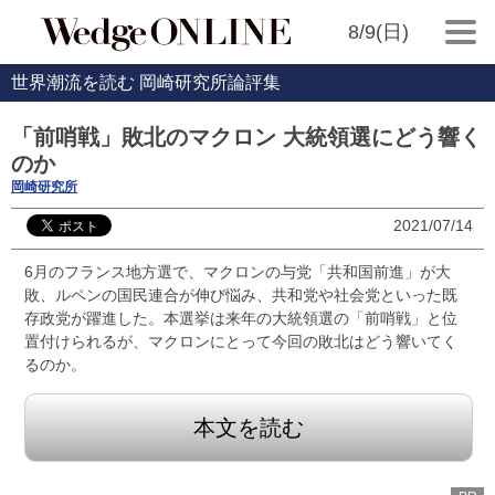
8/9(日)
世界潮流を読む 岡崎研究所論評集
「前哨戦」敗北のマクロン 大統領選にどう響く
のか
岡崎研究所
2021/07/14
6月のフランス地方選で、マクロンの与党「共和国前進」が大
敗、ルペンの国民連合が伸び悩み、共和党や社会党といった既
存政党が躍進した。本選挙は来年の大統領選の「前哨戦」と位
置付けられるが、マクロンにとって今回の敗北はどう響いてく
るのか。
本文を読む