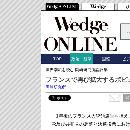
TOP
国際
ビ
政治・経済
世界潮流を読む 岡崎研究所論評集
フランスで再び拡大するポピ
岡崎研究所
印
1年後のフランス大統領選挙を控え、5月
党及び共和党の凋落と決選投票にお