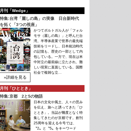
月刊「Wedge」
特集:台湾「麗しの島」の実像 日台新時代
を拓く「3つの視座」
かつてポルトガル人が「フォル
モサ（麗しの島）」と呼んだ台
湾。半導体産業で世界の最先端
技術をリードし、日本統治時代
の記憶も、歴史の一部として内
包している。一方で、現在は米
中対立の最前線に立たされ、難
しい現実に直面している。国際
社会で複雑な立…
»詳細を見る
月刊「ひととき」
特集:京都 2と5の物語
日本の文化や風土、人々の営み
を伝え、旅へと誘ってきた「ひ
ととき」。当誌が幾度となく特
集してきたのが京都です。創刊
25周年を迎える今号では、
〝2〟と〝5〟をキーワード