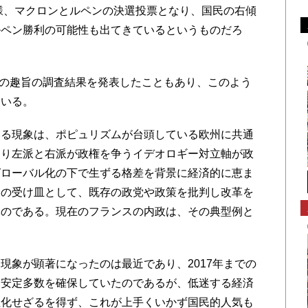
同様、マクロンとルペンの決選投票となり、国民の右傾
ルペン勝利の可能性も出てきているというものだろ
の趣旨の調査結果を発表したこともあり、このよう
ている。
る現象は、ポピュリズムが台頭している欧州に共通
より左派と右派が政権を争うイデオロギー対立軸が政
グローバル化の下で生ずる格差を背景に経済的に恵ま
その受け皿として、既存の政党や政策を批判し改革を
るのである。現在のフランスの内政は、その典型例と
象が顕著になったのは最近であり、2017年までの
も安定多数を確保していたのであるが、低迷する経済
性化せざるを得ず、これが上手くいかず国民的人気も