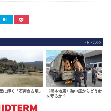
»もっと見る
産に輝く「石舞台古墳」
〈熊本地震〉熱中症からどう命
0…
を守るか？…