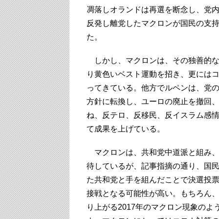
凋落しオランドは再選を断念し、党
反発し離党したマクロンが国民の支
た。
しかし、マクロンは、その独善的な
り黄色いベスト運動を招き、更には
ってきている。他方でルペンは、党の
方針に転換し、ユーロの廃止を撤回
ね、反テロ、反移民、反イスラム感
て成果を上げている。
マクロンは、共和党中道派と組み、
待しているが、記事指摘の通り、国
た共和党と手を組んだことで決選投
接戦となる可能性が高い。もちろん、
り上がる2017年のマクロン現象の