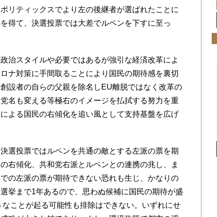
内ポリティックスでより左の後継者が選ばれたことに
持を得て、決選投票では大差でルペンを下すに至っ
政治スタイルや必要ではあるが強引な経済改革によ
コロナ対策に手間取ることにより国民の期待感を裏切
創設者の自らの父親を除名しEU離脱ではなく改革の
、党名も変える等極右のイメージを払拭する努力を重
情による国民の右傾化を追い風として支持基盤を広げ
決選投票ではルペンを共通の敵とする左派の票を期
民の右傾化、共和党右派とルペンとの連携の兆し、ま
票での左派の票が期待できない恐れも生じ、かなりの
選挙まで1年あるので、思わぬ候補に国民の期待が盛
ようなことが起る可能性も排除はできない。いずれにせ