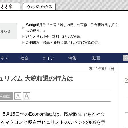
Wedge8月号『台湾「麗しの島」の実像 日台新時代を拓く「3
つの視座」』
お知らせ
ひととき8月号『京都 2と5の物語』
新刊書籍『飛鳥・藤原に隠された古代宮都の謎』
ジネス
社会
ライフ
特集
動画
2021年6月2日
ュリズム 大統領選の行方は
刷画面
15日付のEconomist誌は、既成政党である社会
けるマクロンと極右ポピュリストのルペンの接戦を予