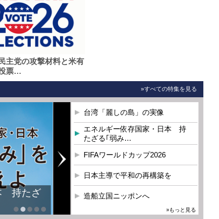
民主党の攻撃材料と米有
投票…
»すべての特集を見る
台湾「麗しの島」の実像
エネルギー依存国家・日本 持
たざる｢弱み…
FIFAワールドカップ2026
日本主導で平和の再構築を
本 持たざ
造船立国ニッポンへ
»もっと見る