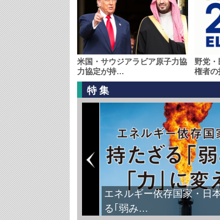
米国・サウジアラビア原子力協
野党・
力協定が持…
権者の
特集
エネルギー依存国家・日
る｢弱み…