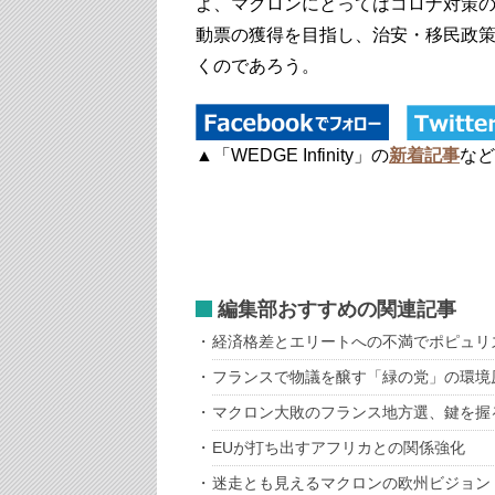
よ、マクロンにとってはコロナ対策
動票の獲得を目指し、治安・移民政
くのであろう。
▲「WEDGE Infinity」の
新着記事
など
編集部おすすめの関連記事
経済格差とエリートへの不満でポピュリ
フランスで物議を醸す「緑の党」の環境
マクロン大敗のフランス地方選、鍵を握
EUが打ち出すアフリカとの関係強化
迷走とも見えるマクロンの欧州ビジョン