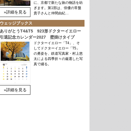
に、京都で新たな旅の物語を紡
ぎます。第1部は、俳優の常盤
»詳細を見る
貴子さんと仲間由紀…
ウェッジブックス
ありがとうT4&T5 923形ドクターイエロー
引退記念カレンダー2027 壁掛けタイプ
ドクターイエロー「T4」、そ
してドクターイエロー「T5」
の勇姿を、鉄道写真家・村上悠
太による四季折々の厳選した写
真で綴る。
»詳細を見る