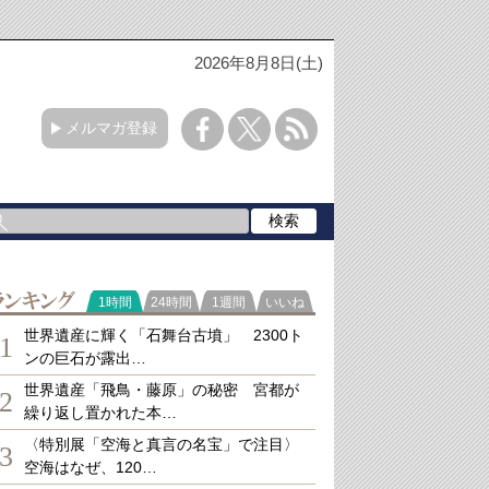
2026年8月8日(土)
メルマガ登録
ランキング
1時間
24時間
1週間
いいね
世界遺産に輝く「石舞台古墳」 2300ト
1
ンの巨石が露出…
世界遺産「飛鳥・藤原」の秘密 宮都が
2
繰り返し置かれた本…
〈特別展「空海と真言の名宝」で注目〉
3
空海はなぜ、120…