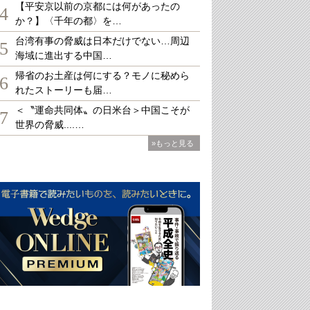
【平安京以前の京都には何があったの
4
か？】〈千年の都〉を…
台湾有事の脅威は日本だけでない…周辺
5
海域に進出する中国…
帰省のお土産は何にする？モノに秘めら
6
れたストーリーも届…
＜〝運命共同体〟の日米台＞中国こそが
7
世界の脅威....…
»もっと見る