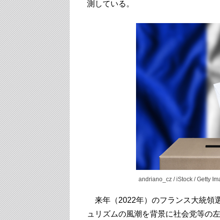
測している。
andriano_cz / iStock / Getty I
来年（2022年）のフランス大統領
ュリズムの風潮を背景に社会党等の