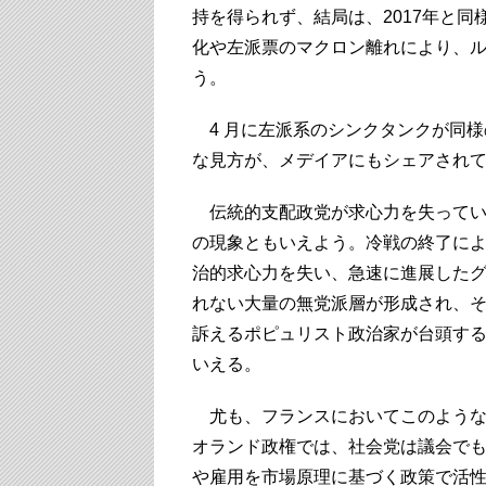
持を得られず、結局は、2017年と
化や左派票のマクロン離れにより、
う。
4 月に左派系のシンクタンクが同様
な見方が、メデイアにもシェアされ
伝統的支配政党が求心力を失ってい
の現象ともいえよう。冷戦の終了に
治的求心力を失い、急速に進展した
れない大量の無党派層が形成され、
訴えるポピュリスト政治家が台頭す
いえる。
尤も、フランスにおいてこのような現
オランド政権では、社会党は議会で
や雇用を市場原理に基づく政策で活