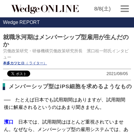
8/8(土)
Wedge REPORT
就職氷河期はメンバーシップ型雇用が生んだの
か
労働政策研究・研修機構労働政策研究所長 濱口桂一郎氏インタビ
ュー
本多カツヒロ
（ ライター）
2021/08/05
メンバーシップ型はiPS細胞を求めるようなもの
── たとえば日本でも試用期間はありますが、試用期間
後に解雇されるというのはあまり聞きません。
濱口
日本では、試用期間はほとんど重視されていませ
ん。なぜなら、メンバーシップ型の雇用システムでは、あ