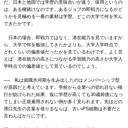
だ、日本と他国では学歴の意味合いが違う。採用というの
は、ある種賭けなのです。あるジョブの即戦力になるかど
うかを見極める一番の素材は学歴。どこの大学で何を学ん
できたかです。
日本の場合、即戦力ではなく、潜在能力を見ていますか
ら、大学で何を勉強してきたかよりも、大学入学時点で、
どれくらいの偏差値だったかを見ているわけです。よく言
えば、潜在能力の高さにつながる学習能力の高さが大学入
学時点での偏差値として見ているのでしょう。
── 私は就職氷河期を生み出したのはメンバーシップ型
が原因だと考えています。学校から企業への切れ目ない移
行が妨げられた結果、仮に学歴が高くても30歳前後になっ
てしまい正規雇用されない例が多く見られます。先ほどの
濱口先生の言葉を借りるならば、古いiPS細胞は不要だと
言わんばかりにです。