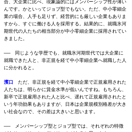
合、大企業に比べ、現象論的にはメンバーシップ性が薄い
んです。かといってジョブ型でもない。ただ、中小零細企
業の場合、人手も足りず、経営的にも厳しい企業もありま
すから、すぐに働ける人を採用する。結果的に、就職氷河
期世代の人たちの相当部分が中小零細企業に採用されてい
きました。
── 同じような学歴でも、就職氷河期世代では大企業に
就職できた人と、非正規を経て中小零細企業へ就職した人
に分かれると。
濱口
ただ、非正規を経て中小零細企業で正規雇用された
人たちは、明らかに賃金水準が低いんですね。もちろん、
新卒で正規雇用された人と比べ、遅れて正規雇用されたと
いう年功効果もありますが、日本は企業規模別格差が大き
い社会なので、その差は大きいと思います。
── メンバーシップ型とジョブ型では、それぞれの特徴