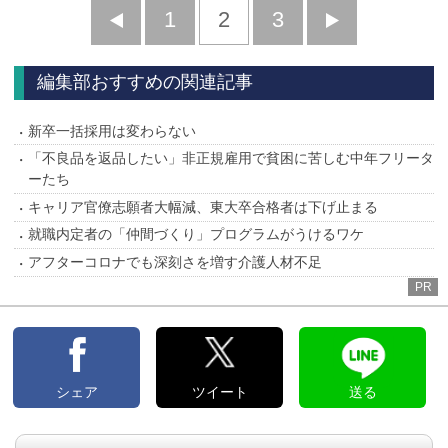
前
1
2
3
次
へ
へ
編集部おすすめの関連記事
新卒一括採用は変わらない
「不良品を返品したい」非正規雇用で貧困に苦しむ中年フリータ
ーたち
キャリア官僚志願者大幅減、東大卒合格者は下げ止まる
就職内定者の「仲間づくり」プログラムがうけるワケ
アフターコロナでも深刻さを増す介護人材不足
PR
シェア
ツイート
送る