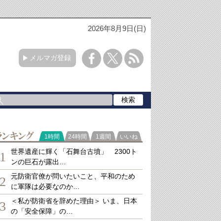
2026年8月9日(日)
メルマガ登録
ランキング
1時間
24時間
1週間
いいね
世界遺産に輝く「石舞台古墳」 2300ト
1
ンの巨石が露出…
元防衛官僚が問いたいこと、平和のため
2
に軍隊は必要なのか…
＜私が防衛省を辞めた理由＞ いま、日本
3
の「安全保障」の…