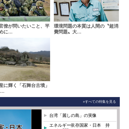
官僚が問いたいこと、平
環境問題の本質は人間の〝超消
めに…
費問題〟大…
産に輝く「石舞台古墳」
0…
»すべての特集を見る
台湾「麗しの島」の実像
エネルギー依存国家・日本 持