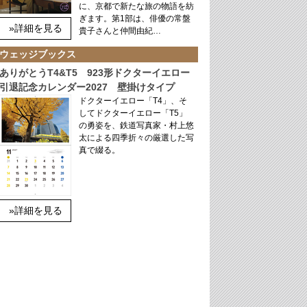
に、京都で新たな旅の物語を紡
ぎます。第1部は、俳優の常盤
»詳細を見る
貴子さんと仲間由紀…
ウェッジブックス
ありがとうT4&T5 923形ドクターイエロー
引退記念カレンダー2027 壁掛けタイプ
ドクターイエロー「T4」、そ
してドクターイエロー「T5」
の勇姿を、鉄道写真家・村上悠
太による四季折々の厳選した写
真で綴る。
»詳細を見る