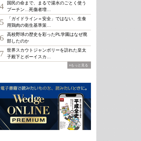
国民の命まで、まるで湯水のごとく使う
4
プーチン…死傷者増…
「ガイドライン＝安全」ではない、生食
5
用鶏肉の衛生基準策…
高校野球の歴史を彩ったPL学園はなぜ廃
6
部したのか
世界スカウトジャンボリーを訪れた皇太
7
子殿下とボーイスカ…
»もっと見る