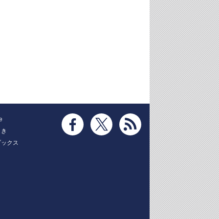
e
とき
ブックス