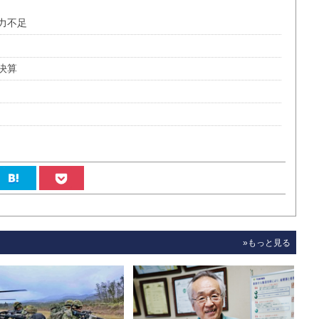
力不足
決算
»もっと見る