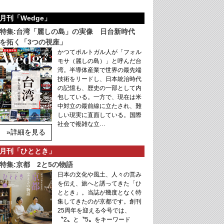
月刊「Wedge」
特集:台湾「麗しの島」の実像 日台新時代
を拓く「3つの視座」
かつてポルトガル人が「フォル
モサ（麗しの島）」と呼んだ台
湾。半導体産業で世界の最先端
技術をリードし、日本統治時代
の記憶も、歴史の一部として内
包している。一方で、現在は米
中対立の最前線に立たされ、難
しい現実に直面している。国際
社会で複雑な立…
»詳細を見る
月刊「ひととき」
特集:京都 2と5の物語
日本の文化や風土、人々の営み
を伝え、旅へと誘ってきた「ひ
ととき」。当誌が幾度となく特
集してきたのが京都です。創刊
25周年を迎える今号では、
〝2〟と〝5〟をキーワード