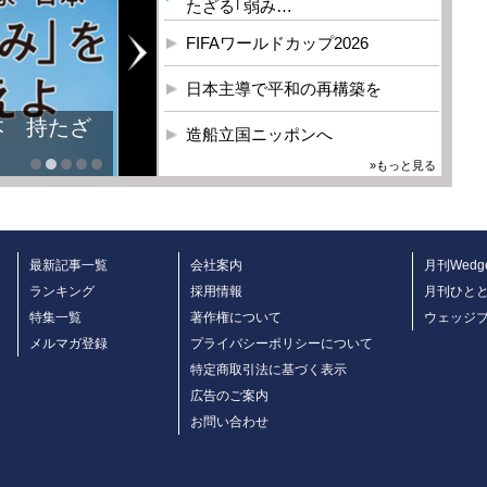
たざる｢弱み…
FIFAワールドカップ2026
日本主導で平和の再構築を
本 持たざ
造船立国ニッポンへ
»もっと見る
最新記事一覧
会社案内
月刊Wedg
ランキング
採用情報
月刊ひと
特集一覧
著作権について
ウェッジ
メルマガ登録
プライバシーポリシーについて
特定商取引法に基づく表示
広告のご案内
お問い合わせ