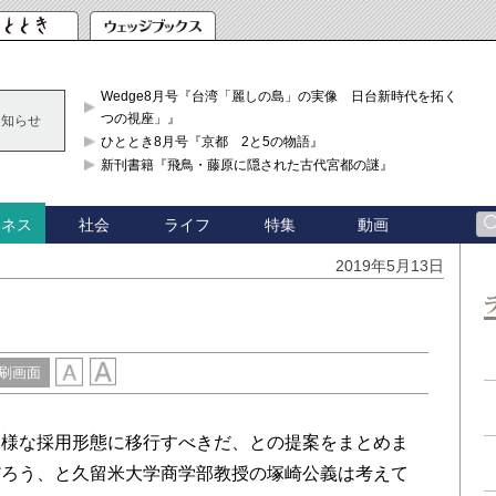
Wedge8月号『台湾「麗しの島」の実像 日台新時代を拓く「3
つの視座」』
お知らせ
ひととき8月号『京都 2と5の物語』
新刊書籍『飛鳥・藤原に隠された古代宮都の謎』
社会
ライフ
特集
動画
ジネス
2019年5月13日
刷画面
様な採用形態に移行すべきだ、との提案をまとめま
だろう、と久留米大学商学部教授の塚崎公義は考えて