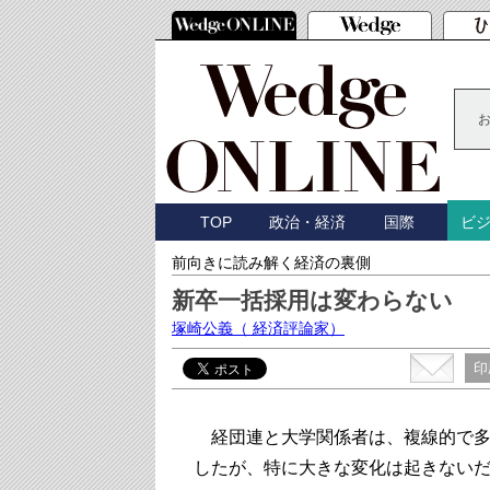
TOP
政治・経済
国際
ビ
前向きに読み解く経済の裏側
新卒一括採用は変わらない
塚崎公義
（ 経済評論家）
印
経団連と大学関係者は、複線的で多
したが、特に大きな変化は起きない