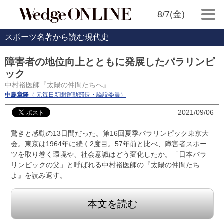
8/7(金)
スポーツ名著から読む現代史
障害者の地位向上とともに発展したパラリンピ
ック
中村裕医師『太陽の仲間たちへ』
中島章隆
（ 元毎日新聞運動部長・論説委員）
2021/09/06
驚きと感動の13日間だった。第16回夏季パラリンピック東京大
会。東京は1964年に続く2度目。57年前と比べ、障害者スポー
ツを取り巻く環境や、社会意識はどう変化したか。「日本パラ
リンピックの父」と呼ばれる中村裕医師の『太陽の仲間たち
よ』を読み返す。
本文を読む