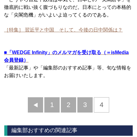
徹底的に戦い抜く腹づもりなのだ。日本にとっての本格的
な「尖閣危機」がいよいよ迫ってくるのである。
［特集］ 習近平と中国 そして、今後の日中関係は？
■
「WEDGE Infinity」のメルマガを受け取る（＝isMedia
会員登録）
「最新記事」や「編集部のおすすめ記事」等、旬な情報を
お届けいたします。
前
1
2
3
4
へ
編集部おすすめの関連記事