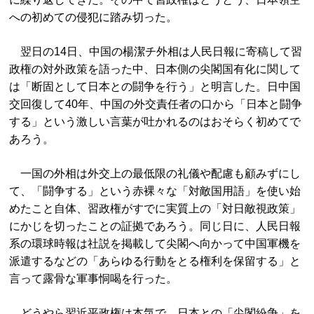
への初めての侵犯に踏み切った。
翌日の14日、中国の楊潔チ外相は人民日報に寄稿して習
政権の対外政策を語った中、日本側の尖閣国有化に関して
は「断固として日本との闘争を行う」と明言した。日中国
交回復して40年、中国の外交責任者の口から「日本と闘争
する」という激しい言葉が吐かれるのはおそらく初めてで
あろう。
一国の外相は外交上の最低限の礼儀や配慮も顧みずにし
て、「闘争する」という赤裸々な「対敵国用語」を使い始
めたこと自体、習政権がすでに実質上の「対日敵視政策」
にかじを切ったことの証拠であろう。同じ日に、人民日報
系の環球時報は社説を掲載して尖閣へ向かって中国軍機を
派遣するなどの「あらゆる行動をとる権利を保留する」と
言って露骨な軍事恫喝を行った。
どうやら習近平政権は本気で、日本との「尖閣紛争」を