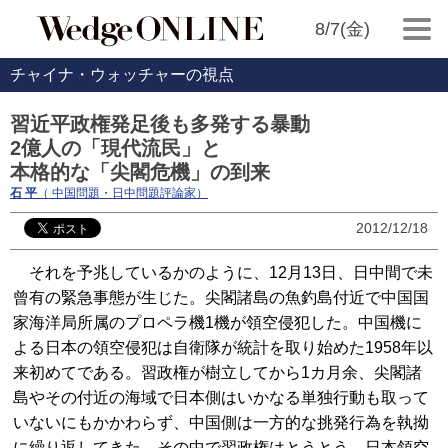
8/7(金)
チャイナ・ウォッチャーの視点
習近平政権発足後も多発する暴動
2億人の「現代流民」と
本格的な「尖閣危機」の到来
石 平
（ 中国問題・日中問題評論家）
2012/12/18
それを予兆しているかのように、12月13日、日中間で未
曾有の緊急事態が生じた。尖閣諸島の魚釣島付近で中国国
家海洋局所属のプロペラ機1機が領空侵犯した。中国機に
よる日本の領空侵犯は自衛隊が統計を取り始めた1958年以
来初めてである。習政権が樹立してから1カ月余、尖閣諸
島やその付近の海域で日本側はいかなる単独行動も取って
いないにもかかわらず、中国側は一方的な挑発行為を執拗
に繰り返してきた。その中で習政権はとうとう、日本領空