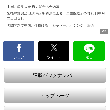
中国共産党大会 権力闘争の全内幕
習指導部発足 江沢民と胡錦濤による「二重院政」の恐れ 日中対
立出口なし
尖閣問題で中国が仕掛ける 「シャドーボクシング」戦術
PR
シェア
ツイート
送る
連載バックナンバー
トップページ