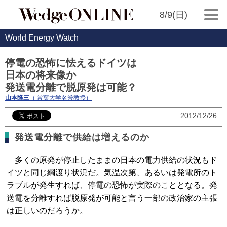
8/9(日)
World Energy Watch
停電の恐怖に怯えるドイツは
日本の将来像か
発送電分離で脱原発は可能？
山本隆三
（ 常葉大学名誉教授）
2012/12/26
発送電分離で供給は増えるのか
多くの原発が停止したままの日本の電力供給の状況もド
イツと同じ綱渡り状況だ。気温次第、あるいは発電所のト
ラブルが発生すれば、停電の恐怖が実際のこととなる。発
送電を分離すれば脱原発が可能と言う一部の政治家の主張
は正しいのだろうか。