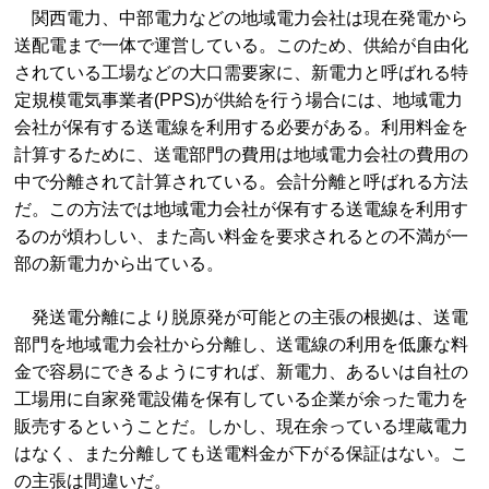
関西電力、中部電力などの地域電力会社は現在発電から
送配電まで一体で運営している。このため、供給が自由化
されている工場などの大口需要家に、新電力と呼ばれる特
定規模電気事業者(PPS)が供給を行う場合には、地域電力
会社が保有する送電線を利用する必要がある。利用料金を
計算するために、送電部門の費用は地域電力会社の費用の
中で分離されて計算されている。会計分離と呼ばれる方法
だ。この方法では地域電力会社が保有する送電線を利用す
るのが煩わしい、また高い料金を要求されるとの不満が一
部の新電力から出ている。
発送電分離により脱原発が可能との主張の根拠は、送電
部門を地域電力会社から分離し、送電線の利用を低廉な料
金で容易にできるようにすれば、新電力、あるいは自社の
工場用に自家発電設備を保有している企業が余った電力を
販売するということだ。しかし、現在余っている埋蔵電力
はなく、また分離しても送電料金が下がる保証はない。こ
の主張は間違いだ。