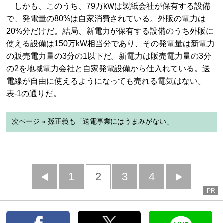
しかも、このうち、79万kWは製紙会社が保有する設備
で、発電量の80%は自家消費されている。外販の電力は
20%分だけだ。結局、新電力が保有する設備のうち外販に
使える設備は150万kW相当分であり、その発電量は新電力
の販売電力量の3分の1以下だ。新電力は販売電力量の3分
の2を地域電力会社と自家発電設備から仕入れている。送
電線が自由に使えるようになっても売れる電気はない。
表-1の通りだ。
次ページ » 孫正義も「送電事業にはうまみがない」
前
1
2
3
4
次
PR
へ
へ